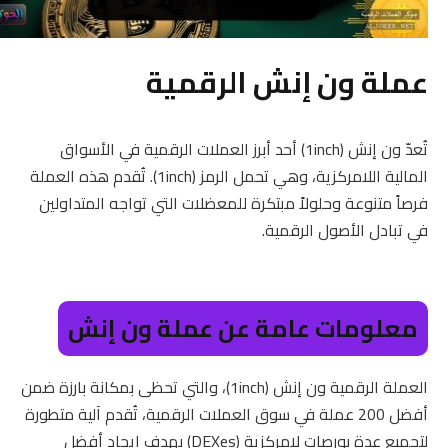
عملة ون إنش الرقمية
تُعدّ ون إنش (1inch) أحد أبرز العملات الرقمية في الأسواق
المالية اللامركزية، وهي تحمل الرمز (1inch). تُقدم هذه العملة
فرصاً متنوعة وحلولاً مبتكرة للمعضلات التي تواجه المتداولين
في تبادل الأصول الرقمية.
معلومات عامة عن عملة ون إنش
العملة الرقمية ون إنش (1inch)، والتي تحظى بمكانة بارزة ضمن
أفضل 200 عملة في سوق العملات الرقمية، تُقدم آلية متطورة
لتجميع عدة بورصات لامركزية (DEXes) بهدف إيجاد أفضل