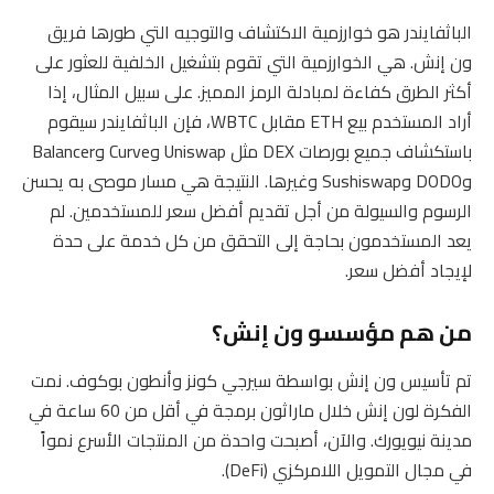
الباثفايندر هو خوارزمية الاكتشاف والتوجيه التي طورها فريق
ون إنش. هي الخوارزمية التي تقوم بتشغيل الخلفية للعثور على
أكثر الطرق كفاءة لمبادلة الرمز المميز. على سبيل المثال، إذا
أراد المستخدم بيع ETH مقابل WBTC، فإن الباثفايندر سيقوم
باستكشاف جميع بورصات DEX مثل Uniswap وCurve وBalancer
وDODO وSushiswap وغيرها. النتيجة هي مسار موصى به يحسن
الرسوم والسيولة من أجل تقديم أفضل سعر للمستخدمين. لم
يعد المستخدمون بحاجة إلى التحقق من كل خدمة على حدة
لإيجاد أفضل سعر.
من هم مؤسسو ون إنش؟
تم تأسيس ون إنش بواسطة سيرجي كونز وأنطون بوكوف. نمت
الفكرة لون إنش خلال ماراثون برمجة في أقل من 60 ساعة في
مدينة نيويورك. والآن، أصبحت واحدة من المنتجات الأسرع نمواً
في مجال التمويل اللامركزي (DeFi).