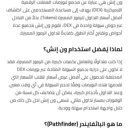
ون إنش هي عبارة عن مجمع لبورصات العملات الرقمية
اللامركزية (DEX) يهدف إلى مساعدة المستخدمين على اكتشاف
أفضل أسعار التداول للرموز المميزة (Tokens). بدلاً من التبادل
عبر حوض سيولة واحدة في DEX، تقوم ون إنش بتجميع عدة
أحواض وتقترح أكثر الطرق كفاءةً لتداول الرموز المميزة.
لماذا يُفضل استخدام ون إنش؟
إذا كنت متداولًا وتتعامل بكميات كبيرة من الرموز المميزة، فقد
لا تكون على دراية بجميع السيولة المتاحة عبر بورصات DEX
المختلفة للحصول على أفضل عرض أسعار. تتقلب الأسعار التي
تقدمها هذه البورصات وفقًا لحجم السيولة في أي وقت معين.
وعند التداول بأحجام كبيرة، يمكن أن يتضاعف كل نسبة من
الوفورات بمسار تداول مثالي. تسعى ون إنش لحل كل ذلك من
خلال واجهة استخدام سهلة وودية.
ما هو الباثفايندر (Pathfinder)؟