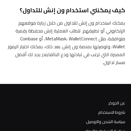
كيف يمكنني استخدام ون إنش للتداول؟
يمكنك استخدام ون إنش للتداول من خلال زيارة موقعهم
الإلكتروني أو تطبيقهم. تتطلب العملية إنش محفظة رقمية
متوافقة، مثل MetaMask، WalletConnect، أو Coinbase
Wallet، وتوصيلها بمنصة ون إنش. بعد ذلك، يمكنك اختيار الرموز
المميزة التي ترغب في تبادلها ودع الباثفايندر يجد لك أفضل
مسار تداول.
عن الجوكر
شروط الاستخدام
سياسة الشحن والتوصيل
سياسة الاسترداد والإرجاع