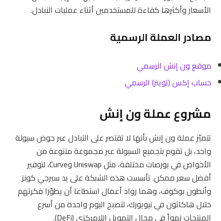
الأسعار وأكثرها كفاءة للمستخدمين أثناء عمليات التبادل.
مصادر العملة الرسمية
موقع ون إنش الرسمي
حساب إكس (تويتر) الرسمي
مشروع عملة ون إنش
تتميّز عملة ون إنش بأنها لا تقتصر على التبادل عبر حوض سيولة
واحد، بل تقوم بتجميع السيولة عبر مجموعة متنوعة من
الأحواض في بورصات مختلفة، مثل Uniswap وCurve، لتوفير
أفضل سعر ممكن. تأسست هذه الشبكة على يد سيرجي كونز
وأنطون بوكوف، وهما رواد أعمال استطاعا أن يطوّرا فكرتهم
خلال هاكاثون في نيويورك، لتصبح اليوم واحدة من أسرع
المنتجات نمواً في مجال التمويل اللامركزي (DeFi).