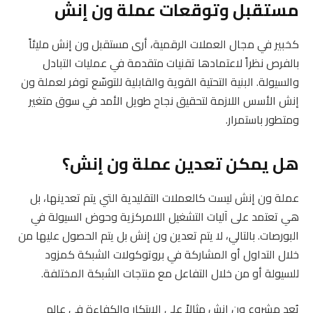
مستقبل وتوقعات عملة ون إنش
كخبير في مجال العملات الرقمية، أرى مستقبل ون إنش مليئاً
بالفرص نظراً لاعتمادها تقنيات متقدمة في عمليات التبادل
والسيولة. البنية التحتية القوية والقابلية للتوسّع توفر لعملة ون
إنش الأسس اللازمة لتحقيق نجاح طويل الأمد في سوق متغير
ومتطور باستمرار.
هل يمكن تعدين عملة ون إنش؟
عملة ون إنش ليست كالعملات التقليدية التي يتم تعدينها، بل
هي تعتمد على آليات التشغيل اللامركزية وحوض السيولة في
البورصات. بالتالي، لا يتم تعدين ون إنش بل يتم الحصول عليها من
خلال التداول أو المشاركة في بروتوكولات الشبكة كمزود
للسيولة أو من خلال التفاعل مع منتجات الشبكة المختلفة.
يُعد مشروع ون إنش مثالاً على الابتكار والكفاءة في عالم