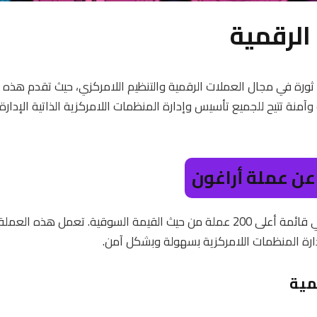
الرقمية
اغون (Aragon) بمثابة ثورة في مجال العملات الرقمية والتنظيم اللامركزي، حيث تقدم
منة تتيح للجميع تأسيس وإدارة المنظمات اللامركزية الذاتية الإدارة (DAOs)
ن عملة أراغون
Aragon هي عملة رقمية في قائمة أعلى 200 عملة من حيث القيمة السوقية. تعمل 
رة المنظمات اللامركزية بسهولة وبشكل آمن.
مية