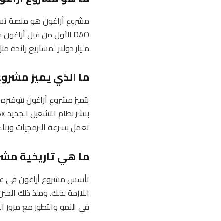
مليار دولار لمشاريع رائدة مثل Lido وDecentraland وAPI3 وAavegotchi وX
ما الذي يميز مشرو
تعمل بسرعة البرمجيات وبن
ما هي تاريخية مشر
اللازمة لذلك. ومنذ ذلك الحي
في النمو والتطور مع مرور ا