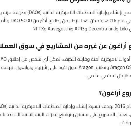
مشروع أراغون هو منصة تسمح بإنشاء وإدارة ال
NFT.
ع أراغون عن غيره من المشاريع في سوق العملا
بنشر نظام التشغيل الجديد Aragon OSx وتطبيق Aragon بدون كود على إيثي
اء هيكل تحكمي عالمي.
وع أراغون؟
ن، يعمل المشروع على تحسين وتوسيع قدرات البنية التحتية الخاصة بال
لوقت.