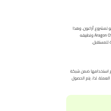
مو لمشروع أراغون. وهذا
التوسع من المحتمل أن يدفع بالقيمة السوقية لعملة ANT للارتفاع. التطور الأخير في بروتوكول Aragon OSx وتطبيقه
ة للمستقبل.
يتم استخدامها ضمن شبكة
العملة. لذا، يتم الحصول