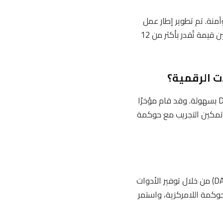
منظمات اللامركزية الذاتية (DAOs) بطريقة مرنة وآمنة. تم تطوير إطار عمل
DAO الأول من قبل أراغون في عام 2016، وتمكن هذا الإطار من إطلاق أكثر من 5000 DAO وتأمين قيمة تُقدر بأكثر من 12
ت الرقمية؟
يتميز مشروع أراغون بتوفيره أدوات لامركزية آمنة وقابلة للتكيف، تمكن أي شخص من إطلاق DAO بسهولة. وقد قام مؤخرًا
ريوم وبوليغون، بهدف تمكين التجريب مع حوكمة
تأسس مشروع أراغون في عام 2016 بهدف تبسيط إنشاء وإدارة المنظمات اللامركزية الذاتية (DAOs) من خلال توفير الأدوات
حوكمة اللامركزية، واستمر