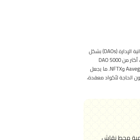
يتمحور مشروع أراغون حول تزويد المستخدمين بالقدرة على إنشاء وإدارة المنظمات اللامركزية الذاتية الإدارة (DAOs) بشكل
فعال، وذلك من خلال توفيره لأول إطار عمل DAO في عام 2016، الذي أسهم حتى الآن في إنشاء أكثر من 5000 DAO
وحماية أصول تُقدر بأكثر من 12 مليار دولار لمشاريع رائدة مثل Lido وDecentraland وAPI3 وAavegotchi وNFTX. ما يجعل
ون الحاجة لأكواد معقدة،
رقمية محط نقاش