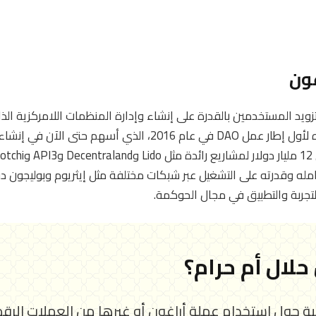
ون
مله وقدرته على التشغيل عبر شبكات مختلفة مثل إيثريوم وبوليجون د
التجربة والتطبيق في مجال الحوكمة.
حلال أم حرام؟
رعية حول استخدام عملة أراغون أو غيرها من العملات ال