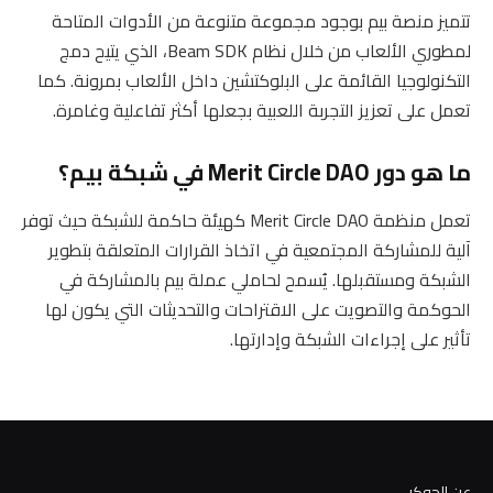
تتميز منصة بيم بوجود مجموعة متنوعة من الأدوات المتاحة
لمطوري الألعاب من خلال نظام Beam SDK، الذي يتيح دمج
التكنولوجيا القائمة على البلوكتشين داخل الألعاب بمرونة. كما
تعمل على تعزيز التجربة اللعبية بجعلها أكثر تفاعلية وغامرة.
ما هو دور Merit Circle DAO في شبكة بيم؟
تعمل منظمة Merit Circle DAO كهيئة حاكمة للشبكة حيث توفر
آلية للمشاركة المجتمعية في اتخاذ القرارات المتعلقة بتطوير
الشبكة ومستقبلها. يُسمح لحاملي عملة بيم بالمشاركة في
الحوكمة والتصويت على الاقتراحات والتحديثات التي يكون لها
تأثير على إجراءات الشبكة وإدارتها.
عن الجوكر