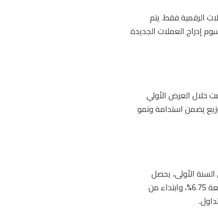
عملات الرقمية فقط. يتم
، رسوم إدراج العملات الجديدة
لات BNB المتاحة هو 200 مليون عملة فقط. وقد تم توزيعها كالتالي: 50% بيعت خلال العرض الأولي
رين الملائكة. هذا التوزيع يضمن استدامة ونمو
دولاً زمنياً للخصومات على الرسوم عندما يتم دفعها بواسطة عملة BNB. في السنة الأولى، يحصل
المستخدمون على خصم 50% على جميع الرسوم، السنة الثانية 25%، السنة الثالثة 12.5%، السنة الرابعة 6.75%، وابتداء من