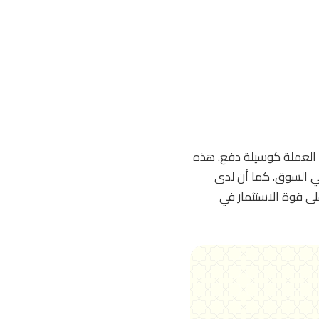
م العملة كوسيلة دفع. هذه
يعزز من استخدام BNB ويدعم استقرارها في السوق. كما أن لدى
ت، وهي خطوة تشهد على قوة الاستثمار في