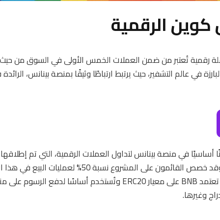
 كوين الرقمية
ن (BNB) هي عملة رقمية تُعتبر من ضمن العملات الخمس الأولى في السوق من حيث
ر بينانس كوين (BNB) ركنًا أساسيًا في منصة بينانس لتداول العملات الرقمية، التي تم 
و10% للمستثمرين الملائكة. تعتمد BNB على معيار ERC20 وتُستخدم أساسً
راج وغيرها.