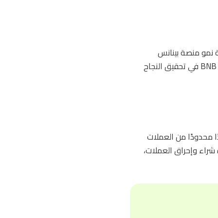
 نمو منصة بينانس
وتوسعها العالمي. الرؤية الاستراتيجية للمنصة وخطط الابتكار المعلنة تشير إلى إمكانية أن تستمر BNB في تحقيق النجاح
 عددًا محدودًا من العملات
 إعادة شراء وإحراق العملات،