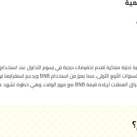
مية
نية تحتية مبتكرة تقدم تخفيضات درجية في رسوم التداول عند استخدا
التخفيضات تتناقص على مر السنوات الأربع الأولى، مما 
بينانس خطة إعادة شراء وإحراق العملات لزيادة قيمة BNB مع مرور الوق
؟