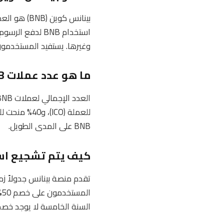
بينانس كوي
استخدام BNB لد
وغيرها. يستفيد المستخدمون من خصو
ما هو عدد عملات BNB الإجمالي وكيفية توزيعها؟
BNB على المدى الطويل.
كيف يتم تشجيع استخدام عملة NB
السنة الخامسة لا يوجد خصم. يشجع 