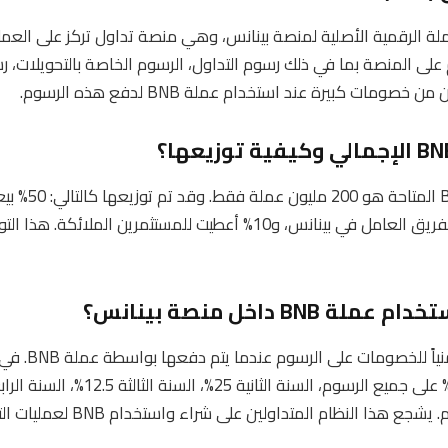
ن (BNB) هو العملة الرقمية الأصلية لمنصة بينانس، وهي منصة تداول تركز على ال
فع الرسوم على المنصة بما في ذلك رسوم التداول، الرسوم الخاصة بالتحويلات
مات كبيرة عند استخدام عملة BNB لدفع هذه الرسوم.
العدد الإجمالي لعم
للعملة (ICO)، و40% منحت للفريق العامل في بينانس، و10% أعطيت للمستثم
B داخل منصة بينانس؟
تقدم منصة بينانس ج
هذا النظام المتداولين على شراء واستخدام BNB لعمليات التداول.