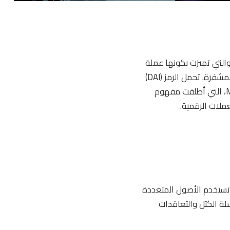
رقمية، والتي تميزت بكونها عملة
مستقرة مربوطة بالدولار الأمريكي، مما يعطيها استقرارًا في القيمة مقارنة بغيرها من العملات المشفرة. تحمل الرمز (DAI)
وتأتي ضمن قائمة أفضل 100 عملة في السوق. وتعتبر “داي” جزءًا رئيسًا من منظومة MakerDAO، التي أطلقت مفهوم
تستخدم الأصول المتعددة
 على تقنيات سلسلة الكتل والتعاقدات