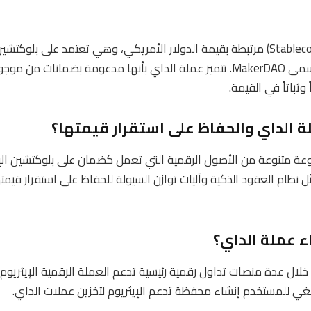
الداي هو عملة مستقرة (Stablecoin) مرتبطة بقيمة الدولار الأمريكي، وهي تعتمد على ب
بواسطة منظمة غير ربحية تُسمى MakerDAO. تتميز عملة الداي بأنها مدعومة 
وثباتاً في القيمة.
ة الداي والحفاظ على استقرار قيمتها؟
ة متنوعة من الأصول الرقمية التي تعمل كضمان على بلوكتشين الإ
قدة مثل نظام العقود الذكية وآليات توازن السيولة للحفاظ على استقرار قي
ء عملة الداي؟
لال عدة منصات تداول رقمية رئيسية تدعم العملة الرقمية الإيثريو
بغي للمستخدم إنشاء محفظة تدعم الإيثريوم لتخزين عملات الداي.