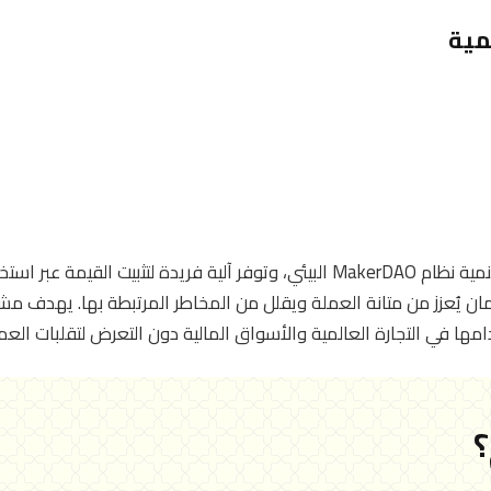
مية
تتميز عملة داي بأنها محور تنمية نظام MakerDAO البيئي، وتوفر آلية فريدة لتثبيت
ان يُعزز من متانة العملة ويقلل من المخاطر المرتبطة بها. يهدف م
ا في التجارة العالمية والأسواق المالية دون التعرض لتقلبات العمل
؟