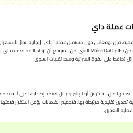
ت عملة داي
رقمية، فإن توقعاتي حول مستقبل عملة “داي” إيجابية، نظرًا للاستقرا
مستقرة والدعم الذي تتلقاه من نظام MakerDAO البيئي. من المتوقع أن تزداد
ائل تحافظ على القوة الشرائية وسط تقلبات السوق.
دينها مثل البيتكوين أو الإيثيريوم، بل تعتمد إصدارها على آلية تجم
لية تعدين تقليدية مرتبطة بها. فتجميع الضمانات يؤمن استقرار قيمتها
عملية التعدين.