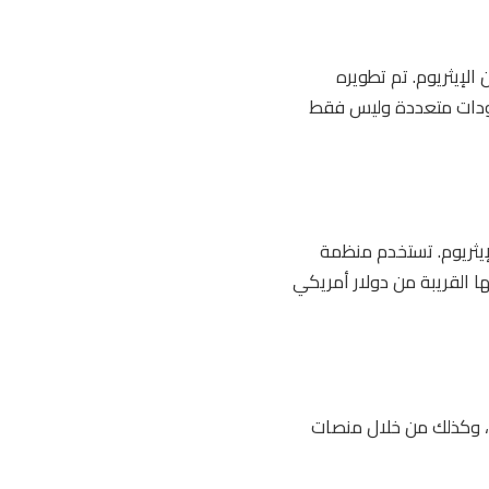
لوكتشين الإيثريوم. تم تطويره
بضمانات من موجودات متعددة وليس فقط
يثريوم. تستخدم منظمة
متها القريبة من دولار أمريكي
م، وكذلك من خلال منصات