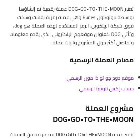
تعتبر DOG•GO•TO•THE•MOON عملة رقمية تم إنشاؤها
بواسطة بروتوكول Runes وهي عملة رمزية نقشت وسكت
فوق شبكة البيتكوين. الرمز المستخدم لهذه العملة هو dog،
وتأتي DOG كعنوان موقعهم الإلكتروني الذي يقدم معلومات
وتفاصيل أكثر حول المشروع وآليات عمله.
مصادر العملة الرسمية
موقع دوج جو تو ذا مون الرسمي
حساب إكس (تويتر) الرسمي
مشروع العملة
DOG•GO•TO•THE•MOON
تتميز عملة DOG•GO•TO•THE•MOON بمجموعة من السمات