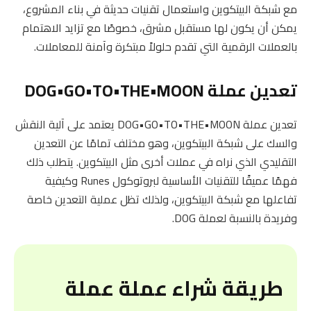
مع شبكة البيتكوين واستعمال تقنيات حديثة في بناء المشروع،
يمكن أن يكون لها مستقبل مشرق، خصوصًا مع تزايد الاهتمام
بالعملات الرقمية التي تقدم حلولاً مبتكرة وآمنة للمعاملات.
تعدين عملة DOG•GO•TO•THE•MOON
تعدين عملة DOG•GO•TO•THE•MOON يعتمد على آلية النقش
والسك على شبكة البيتكوين، وهو مختلف تمامًا عن التعدين
التقليدي الذي نراه في عملات أخرى مثل البيتكوين. يتطلب ذلك
فهمًا عميقًا للتقنيات الأساسية لبروتوكول Runes وكيفية
تفاعلها مع شبكة البيتكوين، ولذلك تظل عملية التعدين خاصة
وفريدة بالنسبة لعملة DOG.
طريقة شراء عملة عملة