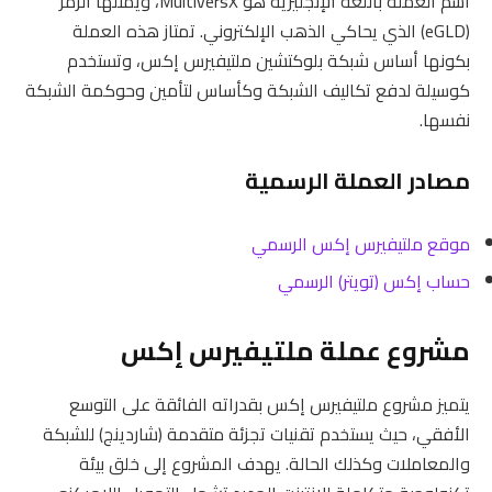
اسم العملة باللغة الإنجليزية هو MultiversX، ويمثلها الرمز
(eGLD) الذي يحاكي الذهب الإلكتروني. تمتاز هذه العملة
بكونها أساس شبكة بلوكتشين ملتيفيرس إكس، وتستخدم
كوسيلة لدفع تكاليف الشبكة وكأساس لتأمين وحوكمة الشبكة
نفسها.
مصادر العملة الرسمية
موقع ملتيفيرس إكس الرسمي
حساب إكس (تويتر) الرسمي
مشروع عملة ملتيفيرس إكس
يتميز مشروع ملتيفيرس إكس بقدراته الفائقة على التوسع
الأفقي، حيث يستخدم تقنيات تجزئة متقدمة (شاردينج) للشبكة
والمعاملات وكذلك الحالة. يهدف المشروع إلى خلق بيئة