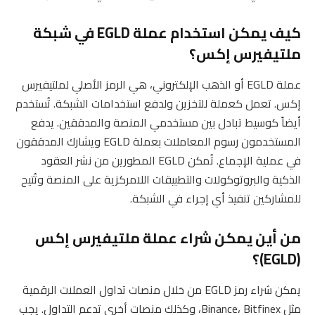
كيف يمكن استخدام عملة EGLD في شبكة
ملتيفيرس إكس؟
عملة EGLD أو الذهب الإلكتروني، هي الرمز الأصلي لملتيفيرس
إكس. تعمل كعملة للتخزين ولدفع استخدامات الشبكة. تُستخدم
أيضاً كوسيط تبادل بين مستخدمي المنصة والمدققين. يدفع
المستخدمون رسوم المعاملات بعملة EGLD ويشارك المدققون
في عملية الإجماع. تُمكن EGLD المطورين من نشر العقود
الذكية والبروتوكولات والتطبيقات اللامركزية على المنصة وتُتيح
للمشاركين تنفيذ أي إجراء في الشبكة.
من أين يمكن شراء عملة ملتيفيرس إكس
(EGLD)؟
يمكن شراء رمز EGLD من خلال منصات تداول العملات الرقمية
مثل Binance، Bitfinex، وكذلك منصات أخرى تدعم التداول. يجب