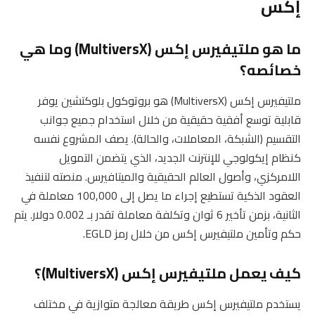
إكس
ما هو ملتيفيرس إكس (MultiversX) وما هي
خصائصه؟
ملتيفيرس إكس (MultiversX) هو بروتوكول بلوكتشين يوفر
قابلية توسع أفقية حقيقية من خلال استخدام جميع جوانب
التقسيم (الشبكة، المعاملات، والحالة). يصف المشروع نفسه
كنظام إيكولوجي للإنترنت الجديد، الذي يتضمن التمويل
اللامركزي، وأصول العالم الحقيقية والميتافيرس. منصته لتنفيذ
العقود الذكية تستطيع إجراء ما يصل إلى 100,000 معاملة في
الثانية، بزمن تأخير 6 ثوان وتكلفة معاملة تقدر بـ 0.002 دولار. يتم
حكم وتأمين ملتيفيرس إكس من خلال رمز EGLD.
كيف يعمل ملتيفيرس إكس (MultiversX)؟
يستخدم ملتيفيرس إكس طريقة معالجة متوازية في مختلف