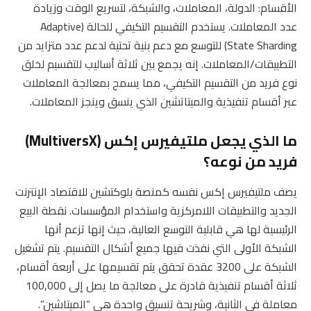
الأقسام: الدولة، المعاملات، والشبكة، لتسريع الوقت وزيادة
عدد المعاملات. يستخدم التقسيم التكيفي للحالة (Adaptive
State Sharding) للتوسع مع دعم بنية تحتية لدعم عدد متزايد من
التطبيقات/المعاملات. إنه يجمع بين ثلاثة أساليب للتقسيم لخلق
نوع فريد من التقسيم التكيفي، مما يسمح بمعالجة المعاملات
عبر أقسام تنفيذية والميتاتشين الذي ينسق وينجز المعاملات.
ما الذي يجعل ملتيفيرس إكس (MultiversX)
فريد من نوعه؟
يصف ملتيفيرس إكس نفسه كمنصة بلوكتشين للاقتصاد الإنترنت
الجديد والتطبيقات اللامركزية واستخدام المؤسسات. نقطة البيع
الرئيسية لها هي قابلية التوسع العالية، حيث إنها تزعم أنها
الشبكة الأولى التي نفذت فيها جميع أشكال التقسيم. يتم تشغيل
الشبكة على 3200 عقدة تحقق يتم تقسيمها على أربعة أقسام،
ثلاثة أقسام تنفيذية قادرة على معالجة ما يصل إلى 100,000
معاملة في الثانية، وشريحة تنسيق واحدة هي “الميتاشين”.