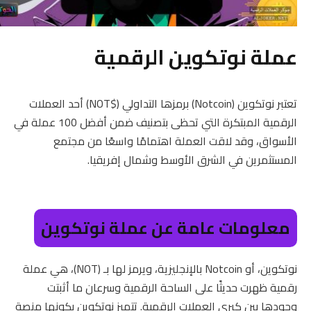
عملة نوتكوين الرقمية
تعتبر نوتكوين (Notcoin) برمزها التداولي ($NOT) أحد العملات
الرقمية المبتكرة التي تحظى بتصنيف ضمن أفضل 100 عملة في
الأسواق، وقد لاقت العملة اهتمامًا واسعًا من مجتمع
المستثمرين في الشرق الأوسط وشمال إفريقيا.
معلومات عامة عن عملة نوتكوين
نوتكوين، أو Notcoin بالإنجليزية، ويرمز لها بـ (NOT)، هي عملة
رقمية ظهرت حديثًا على الساحة الرقمية وسرعان ما أثبتت
وجودها بين كبرى العملات الرقمية. تتميز نوتكوين بكونها منصة