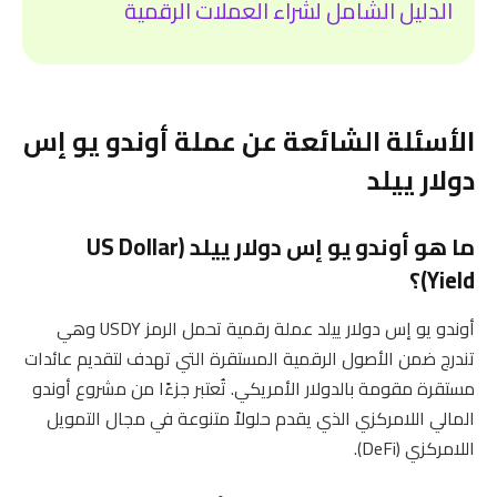
الدليل الشامل لشراء العملات الرقمية
الأسئلة الشائعة عن عملة أوندو يو إس
دولار ييلد
ما هو أوندو يو إس دولار ييلد (US Dollar
Yield)؟
أوندو يو إس دولار ييلد عملة رقمية تحمل الرمز USDY وهي
تندرج ضمن الأصول الرقمية المستقرة التي تهدف لتقديم عائدات
مستقرة مقومة بالدولار الأمريكي. تُعتبر جزءًا من مشروع أوندو
المالي اللامركزي الذي يقدم حلولاً متنوعة في مجال التمويل
اللامركزي (DeFi).