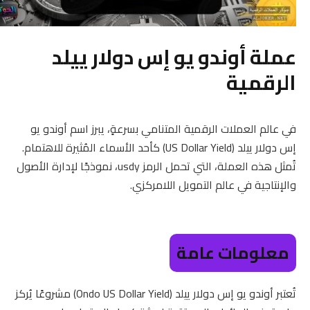
عملة أوندو يو إس دولار ييلد
الرقمية
في عالم العملات الرقمية المتنامي بسرعةٍ، يبرز اسم أوندو يو
إس دولار ييلد (US Dollar Yield) كأحد الأسماء المُثيرة للاهتمام.
تُمثل هذه العملة، التي تحمل الرمز usdy، نموذجًا لإدارة الأصول
والإنتاجية في عالم التمويل اللامركزي.
معلومات عامة
تُعتبر أوندو يو إس دولار ييلد (Ondo US Dollar Yield) مشروعًا يُركز