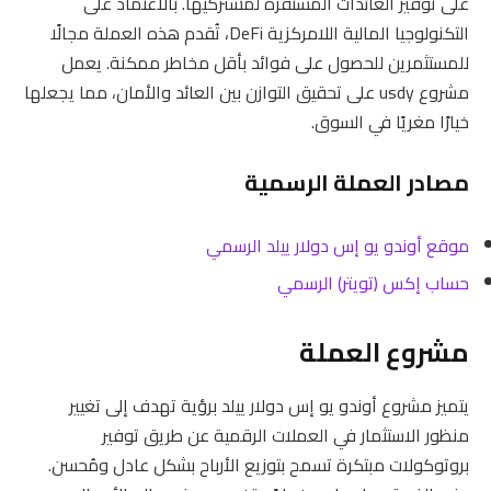
على توفير العائدات المستقرة لمشتركيها. بالاعتماد على
التكنولوجيا المالية اللامركزية DeFi، تُقدم هذه العملة مجالًا
للمستثمرين للحصول على فوائد بأقل مخاطر ممكنة. يعمل
مشروع usdy على تحقيق التوازن بين العائد والأمان، مما يجعلها
خيارًا مغريًا في السوق.
مصادر العملة الرسمية
موقع أوندو يو إس دولار ييلد الرسمي
حساب إكس (تويتر) الرسمي
مشروع العملة
يتميز مشروع أوندو يو إس دولار ييلد برؤية تهدف إلى تغيير
منظور الاستثمار في العملات الرقمية عن طريق توفير
بروتوكولات مبتكرة تسمح بتوزيع الأرباح بشكل عادل ومُحسن.