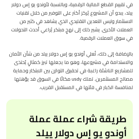
في تقييم القطع المالية الرقمية، وبالنسبة لأوندو يو إس دولار
ييلد، يبدو أن المشروع يُركز أكثر على التوفير من خلال تقنيات
الاستثمار وليس التعدين التقليدي الذي يشاهد في كثير من
العملات الأخرى. يشير ذلك إلى نهجٍ مبتكر يُراعي أحدث التحولات
في سوق العملات الرقمية.
بالإضافة إلى ذلك، تُعلي أوندو يو إس دولار ييلد من شأن الأمان
والاستدامة في مشروعها، وهو ما يجعلها تبرز كمثالٍ يُحتذى
للمشاريع الناشئة راغبة في تحقيق التوازن بين الابتكار وحماية
مصالح المستثمرين. تملك usdy مكانًا في السوق قد يؤهلها
لمنافسة الكبار في فئتها في المستقبل القريب.
طريقة شراء عملة عملة
أوندو يو إس دولار ييلد