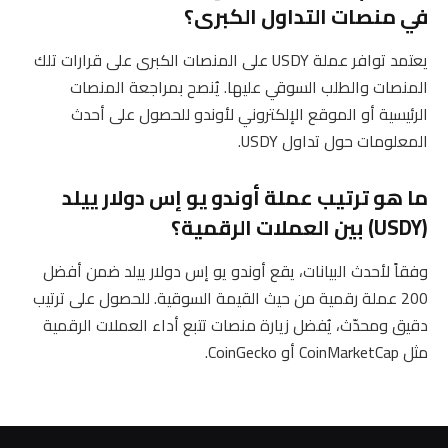
في منصات التداول الكبرى؟
يعتمد توافر عملة USDY على المنصات الكبرى على قرارات تلك
المنصات والطلب السوقي عليها. يُنصح بمراجعة المنصات
الرئيسية أو الموقع الإلكتروني لأوندو للحصول على أحدث
المعلومات حول تداول USDY.
ما هو ترتيب عملة أوندو يو إس دولار ييلد
(USDY) بين العملات الرقمية؟
وفقاً لأحدث البيانات، يقع أوندو يو إس دولار ييلد ضمن أفضل
200 عملة رقمية من حيث القيمة السوقية. للحصول على ترتيب
دقيق ومحدّث، يُفضل زيارة منصات تتبع أداء العملات الرقمية
مثل CoinMarketCap أو CoinGecko.