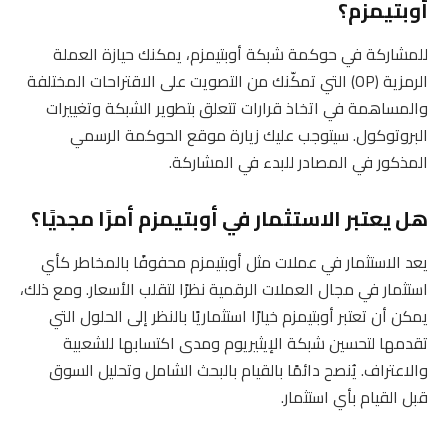
أوبتيمزم؟
للمشاركة في حوكمة شبكة أوبتيمزم، يمكنك حيازة العملة
الرمزية (OP) التي تمكّنك من التصويت على الاقتراحات المختلفة
والمساهمة في اتخاذ قرارات تتعلق بتطوير الشبكة وتغييرات
البروتوكول. سيتوجب عليك زيارة موقع الحوكمة الرسمي
المذكور في المصادر للبدء في المشاركة.
هل يعتبر الاستثمار في أوبتيمزم أمرًا مجديًا؟
يعد الاستثمار في عملات مثل أوبتيمزم محفوفًا بالمخاطر كأي
استثمار في مجال العملات الرقمية نظرًا لتقلب الأسعار. ومع ذلك،
يمكن أن تعتبر أوبتيمزم خيارًا استثماريًا بالنظر إلى الحلول التي
تقدمها لتحسين شبكة الإيثيريوم ومدى اكتسابها للشعبية
والاعتراف. يُنصح دائمًا بالقيام بالبحث الشامل وتحليل السوق
قبل القيام بأي استثمار.