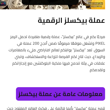
عملة بيكسلز الرقمية
مرحبًا بكم في عالم “بيكسلز”، عملة رقمية متفردة تحمل الرمز
PIXEL وتشغل موقعًا مرموقًا ضمن أنجح 200 عملة في
السوق. تعد “بيكسلز” بوابتكم لعالم افتراضي مليء بالمغامرات
والإبداع، حيث تتاح لكم الفرصة للزراعة والاستكشاف، وتبني
علاقات في بيئة تندمج فيها ملكية البلوكتشين مع إنجازاتكم
وتقدمكم.
معلومات عامة عن عملة بيكسلز
تتميز عملة “بيكسلز” بأنها قائمة على فكرة العالم المفتوح حيث