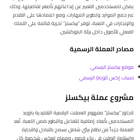
يمكن للمستخدمين التعبير عن إبداعاتهم بأصغر تفاصيلها، وذلك
عبر جمع الموارد وتطوير المهارات. ومع اعتمادها على التقدم
والإنجازات في اللعبة، توفر “بيكسلز” تجربة قائمة على التملك
الفعلي للأصول داخل بيئة البلوكتشين.
مصادر العملة الرسمية
موقع بيكسلز الرسمي
حساب إكس (تويتر) الرسمي
مشروع عملة بيكسلز
تتجاوز “بيكسلز” مفهوم العملات الرقمية التقليدية بتزويد
المستخدمين بأبعاد إضافية للتفاعل والتطور ضمن اللعبة. تُعد
العملة جزءاً من نظام بيئي شامل يسمح بالتبادل والتجارة
واستثمار الوقت في بناء قصص ومهام تعكس شخصية كل