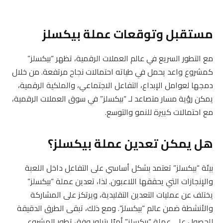
مستقبل وتوقعات عملة بيكسلز
مع التطور السريع في عالم العملات الرقمية، تظهر “بيكسلز”
كمشروع واعد يحمل في طياته احتمالات نجاح مرتفعة. من خلال
دمجها لعوامل الإبداع، التفاعل الاجتماعي، والملكية الرقمية،
يمكن رؤية مسار متصاعد لـ “بيكسلز” في سوق العملات الرقمية،
مع احتمالات كبيرة للنمو والتوسع.
هل يمكن تعدين عملة بيكسلز؟
بيئة “بيكسلز” تعتمد بشكل أساسي على التفاعل داخل اللعبة
والإنجازات التي يحققها اللاعبون. لذا، تعدين عملة “بيكسلز”
يختلف عن عمليات التعدين التقليدية، ويرتكز على المشاركة
والأنشطة ضمن عالم “بيكسلز”. ومع ذلك، تبقى الطرق الدقيقة
للحصول على عملة “بيكسلز” أمرًا يتبلور وفق تطور المشروع