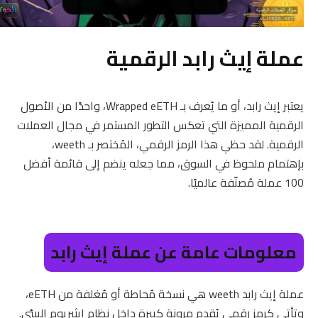
عملة إيث رابد الرقمية
يعتبر إيث رابد، أو ما يُعرف بـ Wrapped eETH، واحدًا من الأصول
الرقمية المميزة التي تعكس التطور المستمر في مجال العملات
الرقمية. لقد حظي هذا الرمز الرقمي، المُختصر بـ weeth،
بإهتمام ملحوظ في السوق، مما جعله ينضم إلى قائمة أفضل
100 عملة مُصنّفة عالميًا.
معلومات عامة عن عملة إيث رابد
عملة إيث رابد weeth هي نسخة مُحاطة أو مُغلفة من eETH،
وتأتي كرمز رقمي يُقدم مرونة كبيرة داخل نظام إيثيريوم البيئي.