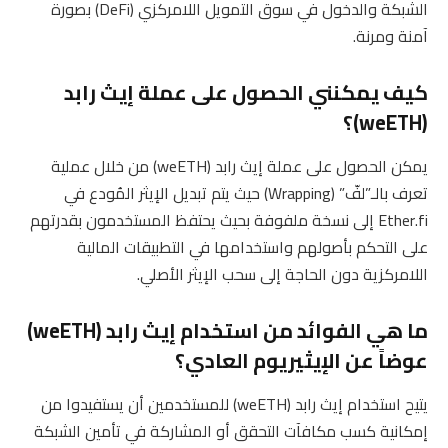
الشبكة والدخول في سوق التمويل اللامركزي (DeFi) بصورة
آمنة ومرنة.
كيف يمكنني الحصول على عملة إيث رابد
(weETH)؟
يمكن الحصول على عملة إيث رابد (weETH) من خلال عملية
تعرف بالـ”لفّ” (Wrapping) حيث يتم تبديل الإيثر المُودع في
Ether.fi إلى نسخة ملفوفة بحيث يحتفظ المستخدمون بقدرتهم
على التحكم بأصولهم واستخدامها في التطبيقات المالية
اللامركزية دون الحاجة إلى سحب الإيثر الأصلي.
ما هي الفوائد من استخدام إيث رابد (weETH)
عوضاً عن الإيثيريوم العادي؟
يتيح استخدام إيث رابد (weETH) للمستخدمين أن يستفيدوا من
إمكانية كسب مكافآت التحقق أو المشاركة في تأمين الشبكة