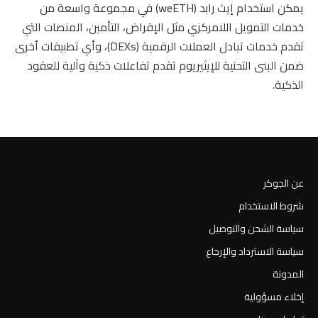
يمكن استخدام إيث رابد (weETH) في مجموعة واسعة من
خدمات التمويل اللامركزي مثل الإقراض، التأمين، المنصات التي
تقدم خدمات تبادل العملات الرقمية (DEXs)، وأي تطبيقات أخرى
ضمن البنى التحتية للإيثيريوم تقدم تفاعلات ذكية وآلية للعقود
الذكية.
عن الجوكر
شروط الاستخدام
سياسة الشحن والتوصيل
سياسة الاسترداد والإرجاع
المدونة
إخلاء مسؤولية