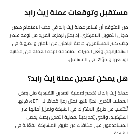
مستقبل وتوقعات عملة إيث رابد
من المتوقع أن تستمر عملة إيث رابد في جذب الاهتمام ضمن
مجال التمويل اللامركزي. إذ يمثل لرمزها الفريد من نوعه عنصر
جذب كبير للمستثمرين، خاصةً الباحثين عن الأمان والمرونة في
استثماراتهم. وتُعزز الميزات المتقدمة لهذه العملة من إمكانية
توسعها ونموّها في المستقبل.
هل يمكن تعدين عملة إيث رابد؟
عملة إيث رابد لا تخضع لعملية التعدين التقليدية مثل بعض
العملات الأخرى. نظرًا لأنها تمثل رمزًا مُحاطًا لـ eETH، فإنها
تُكتسب عن طريق الاشتراك في الشبكة وتعزيز أمانها عبر
الستيكينج، والذي يُعد بديلاً لعملية التعدين بحيث يحصل
المستخدمون على مكافآت عن طريق المشاركة الفعّالة في
الشبكة.