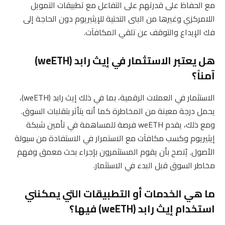
مع الحفاظ على قدرتهم على التفاعل مع تطبيقات التمويل
اللامركزي وغيرها من البنى التحتية للإيثيريوم دون الحاجة إلى
فك الإيداع والتوقف عن تلقي المكافآت.
هل يعتبر الاستثمار في إيث رابد (weETH)
آمناً؟
الاستثمار في العملات الرقمية، بما في ذلك إيث رابد (weETH)،
يحمل درجة معينة من المخاطرة كما أنه يتأثر بتقلبات السوق.
ومع ذلك، يقدم weETH فرصة للمساهمة في تأمين شبكة
إيثيريوم وكسب مكافآت مع الاستمرار في الاستفادة من سيولة
الأصول. يُنصح بأن يقوم المستثمرون بإجراء بحث معمق وفهم
مخاطر السوق قبل البدء في الاستثمار.
ما هي الخدمات أو التطبيقات التي يمكنني
استخدام إيث رابد (weETH) فيها؟