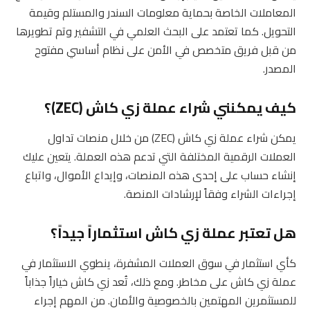
المعاملات الخاصة بحماية معلومات السندر والمستلم وقيمة
التحويل. كما تعتمد على البحث العلمي في التشفير وتم تطويرها
من قبل فريق متخصص في الأمن على نظام أساسي مفتوح
المصدر.
كيف يمكنني شراء عملة زي كاش (ZEC)؟
يمكن شراء عملة زي كاش (ZEC) من خلال منصات تداول
العملات الرقمية المختلفة التي تدعم هذه العملة. يتعين عليك
إنشاء حساب على إحدى هذه المنصات، وإيداع الأموال، واتباع
إجراءات الشراء وفقاً لإرشادات المنصة.
هل تعتبر عملة زي كاش استثماراً جيداً؟
كأي استثمار في سوق العملات المشفرة، ينطوي الاستثمار في
عملة زي كاش على مخاطر. ومع ذلك، تُعد زي كاش خياراً جذاباً
للمستثمرين المهتمين بالخصوصية والأمان. من المهم إجراء