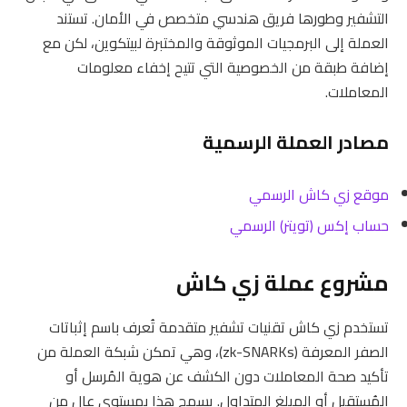
التشفير وطورها فريق هندسي متخصص في الأمان. تستند
العملة إلى البرمجيات الموثوقة والمختبرة لبيتكوين، لكن مع
إضافة طبقة من الخصوصية التي تتيح إخفاء معلومات
المعاملات.
مصادر العملة الرسمية
موقع زي كاش الرسمي
حساب إكس (تويتر) الرسمي
مشروع عملة زي كاش
تستخدم زي كاش تقنيات تشفير متقدمة تُعرف باسم إثباتات
الصفر المعرفة (zk-SNARKs)، وهي تمكن شبكة العملة من
تأكيد صحة المعاملات دون الكشف عن هوية المُرسل أو
المُستقبل أو المبلغ المتداول. يسمح هذا بمستوى عالٍ من