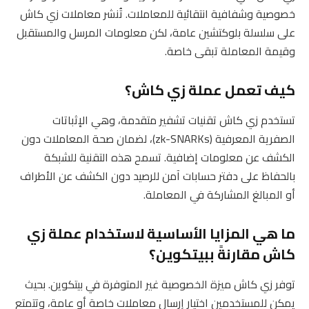
خصوصية وشفافية انتقائية للمعاملات. تُنشر معاملات زي كاش
على سلسلة بلوكتشين عامة، لكن معلومات المرسل والمستقبل
وقيمة المعاملة تبقى خاصة.
كيف تعمل عملة زي كاش؟
تستخدم زي كاش تقنيات تشفير متقدمة، وهي الإثباتات
الصفرية المعرفية (zk-SNARKs)، لضمان صحة المعاملات دون
الكشف عن معلومات إضافية. تسمح هذه التقنية للشبكة
بالحفاظ على دفتر حسابات آمن للرصيد دون الكشف عن الأطراف
أو المبالغ المشاركة في المعاملة.
ما هي المزايا الأساسية لاستخدام عملة زي
كاش مقارنةً ببيتكوين؟
توفر زي كاش ميزة الخصوصية غير المتوفرة في بيتكوين. بحيث
يمكن للمستخدمين اختيار إرسال معاملات خاصة أو عامة، وتتمتع