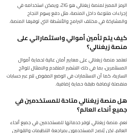
الرمز المميز لمنصة زيغنالي هو ZIG، ويمكن استخدامه في
إجراءات متنوعة داخل المنصة، مثل دفع رسوم النجاح
والمشاركة في مختلف البرامج والأنشطة التي توفرها المنصة.
كيف يتم تأمين أموالي واستثماراتي على
منصة زيغنالي؟
تعتمد منصة زيغنالي على معايير أمان عالية لحماية أموال
المستثمرين، بما في ذلك التشفير المتقدم والامتثال للوائح
السارية، كما أن الاستثمارات في الوضع المفوض تتم عبر حسابات
منفصلة لإضافة طبقة حماية إضافية.
هل منصة زيغنالي متاحة للمستخدمين في
جميع أنحاء العالم؟
نعم، منصة زيغنالي توفر خدماتها للمستخدمين في جميع أنحاء
العالم، لكن يُنصح المستخدمون بمراجعة التنظيمات والقوانين