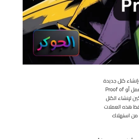
املات وإنشاء كتل جديدة
من خلال الاعتماد على حصة المُشارِكين من العملة الرقمية. تختلف هذه الآلية عن إثبات العمل أو Proof of
ِكين لإنشاء الكتل
حفظ هذه العملات
ض من استهلاك