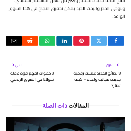
يفتح آفاقًا جديدة للاعتبار ويغير من شكل الاستثمار التقليدي،
وبتوخي الحذر والبحث الجيد يمكن تحقيق النجاح في هذا السوق
الواعد.
فيسبوك
تويتر
بينتيريست
لينكدإن
واتساب
رديت
البريد
الإلكتر
السابق
التالي
8 نصائح لتحديد عملات رقمية
3 خطوات لفهم قوة عملة
جديدة مجانية واعدة – كيف
سولانا في السوق الرقمي
تختار؟
المقالات
ذات الصلة