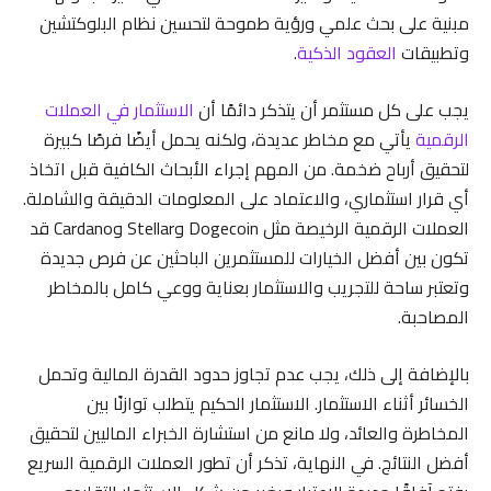
مبنية على بحث علمي ورؤية طموحة لتحسين نظام البلوكتشين
وتطبيقات
العقود الذكية
.
يجب على كل مستثمر أن يتذكر دائمًا أن
الاستثمار في العملات
الرقمية
يأتي مع مخاطر عديدة، ولكنه يحمل أيضًا فرصًا كبيرة
لتحقيق أرباح ضخمة. من المهم إجراء الأبحاث الكافية قبل اتخاذ
أي قرار استثماري، والاعتماد على المعلومات الدقيقة والشاملة.
العملات الرقمية الرخيصة مثل Dogecoin وStellar وCardano قد
تكون بين أفضل الخيارات للمستثمرين الباحثين عن فرص جديدة
وتعتبر ساحة للتجريب والاستثمار بعناية ووعي كامل بالمخاطر
المصاحبة.
بالإضافة إلى ذلك، يجب عدم تجاوز حدود القدرة المالية وتحمل
الخسائر أثناء الاستثمار. الاستثمار الحكيم يتطلب توازنًا بين
المخاطرة والعائد، ولا مانع من استشارة الخبراء الماليين لتحقيق
أفضل النتائج. في النهاية، تذكر أن تطور العملات الرقمية السريع