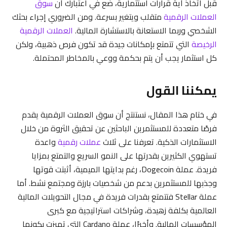
قبل اتخاذ أية قرارات استثمارية، ضع في اعتبارك أن
سوق
العملات الرقمية
متقلب ويتغير بسرعة. ومن الضروري إجراء بحثك
الشخصي وربما الاستعانة بالاستشارة المالية.
العملات الرقمية
الرخيصة
التي تتمتع بإمكانات جيدة قد تكون فرص ذهبية، ولكن
كل استثمار يجب أن يتم بحكمة ووعي بالمخاطر المحتملة.
يمكننا القول
في ختام هذا المقال، نستنتج أن سوق العملات الرقمية يقدم
فرصًا متعددة للمستثمرين الباحثين عن تحقيق الثروة من خلال
الاستثمارات الذكية. تعرفنا على ثلاث
عملات رقمية
واعدة
تستهوي الكثيرين بقدرتها على النمو السريع والتمتع بمزايا
فريدة. عملة Dogecoin، رغم بدايتها الميمية، أثبتت قوتها
وجذبها للمستثمرين بدعم من شخصيات بارزة ومجتمع نشط. أما
عملة Stellar فتتمتع بقدرات فريدة في مجال التحويلات المالية
العالمية بكلفة زهيدة، وشراكات استراتيجية مع كبرى
المؤسسات المالية. وأخيرًا، عملة Cardano التي تميزت بكونها