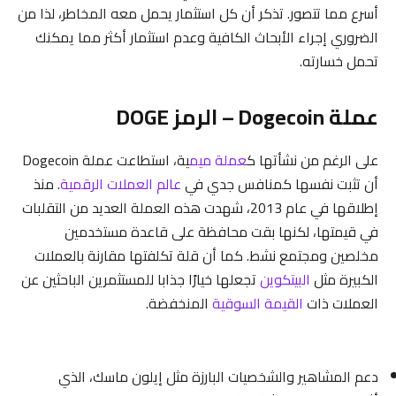
أسرع مما تتصور. تذكر أن كل استثمار يحمل معه المخاطر، لذا من
الضروري إجراء الأبحاث الكافية وعدم استثمار أكثر مما يمكنك
تحمل خسارته.
عملة Dogecoin – الرمز DOGE
على الرغم من نشأتها ك
عملة ميم
ية، استطاعت عملة Dogecoin
أن تثبت نفسها كمنافس جدي في
عالم العملات الرقمية
. منذ
إطلاقها في عام 2013، شهدت هذه العملة العديد من التقلبات
في قيمتها، لكنها بقت محافظة على قاعدة مستخدمين
مخلصين ومجتمع نشط. كما أن قلة تكلفتها مقارنة بالعملات
الكبيرة مثل
البيتكوين
تجعلها خيارًا جذابا للمستثمرين الباحثين عن
العملات ذات
القيمة السوقية
المنخفضة.
دعم المشاهير والشخصيات البارزة مثل إيلون ماسك، الذي