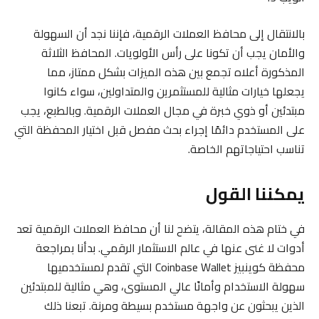
بالانتقال إلى محافظ العملات الرقمية، فإننا نجد أن السهولة
والأمان يجب أن تكونا على رأس الأولويات. المحافظ الثلاثة
المذكورة أعلاه تجمع بين هذه الميزات بشكل ممتاز، مما
يجعلها خيارات مثالية للمستثمرين والمتداولين، سواء كانوا
مبتدئين أو ذوي خبرة في مجال العملات الرقمية. وبالطبع، يجب
على المستخدم دائمًا إجراء بحث مفصل قبل اختيار المحفظة التي
تناسب احتياجاتهم الخاصة.
يمكننا القول
في ختام هذه المقالة، يتضح لنا أن محافظ العملات الرقمية تعد
أدوات لا غنى عنها في عالم الاستثمار الرقمي. بدأنا بمراجعة
محفظة كوينبيز Coinbase Wallet التي تقدم لمستخدميها
سهولة الاستخدام وأمانًا عالي المستوى، وهي مثالية للمبتدئين
الذين يبحثون عن واجهة مستخدم بسيطة ومرنة. تبعنا ذلك