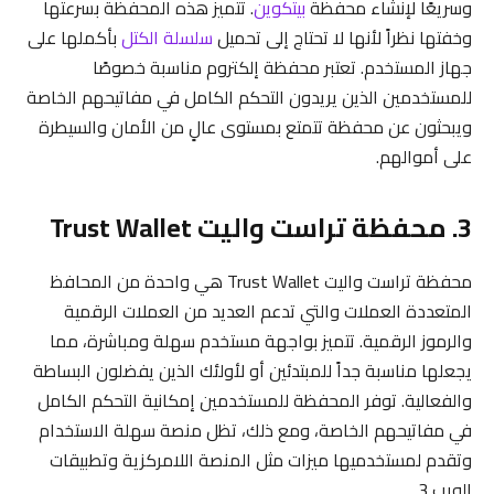
وسريعًا لإنشاء محفظة
بيتكوين
. تتميز هذه المحفظة بسرعتها
وخفتها نظراً لأنها لا تحتاج إلى تحميل
سلسلة الكتل
بأكملها على
جهاز المستخدم. تعتبر محفظة إلكتروم مناسبة خصوصًا
للمستخدمين الذين يريدون التحكم الكامل في مفاتيحهم الخاصة
ويبحثون عن محفظة تتمتع بمستوى عالٍ من الأمان والسيطرة
على أموالهم.
3. محفظة تراست واليت Trust Wallet
محفظة تراست واليت Trust Wallet هي واحدة من المحافظ
المتعددة العملات والتي تدعم العديد من العملات الرقمية
والرموز الرقمية. تتميز بواجهة مستخدم سهلة ومباشرة، مما
يجعلها مناسبة جداً للمبتدئين أو لأولئك الذين يفضلون البساطة
والفعالية. توفر المحفظة للمستخدمين إمكانية التحكم الكامل
في مفاتيحهم الخاصة، ومع ذلك، تظل منصة سهلة الاستخدام
وتقدم لمستخدميها ميزات مثل المنصة اللامركزية وتطبيقات
الويب 3.