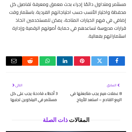
مستثمر ومتداول دائمًا إجراء بحث معمق ومعرفة تفاصيل كل
محفظة واختيار الأنسب حسب احتياجاتهم الفردية. باستثمار وقت
إضافي في فهم الخيارات المتاحة، يمكن للمستخدمين اتخاذ
قرارات مدروسة تساعدهم في حماية أصولهم الرقمية وإدارة
استثماراتهم بفعالية.
فيسبوك
تويتر
بينتيريست
لينكدإن
واتساب
رديت
البريد
الإلكتر
السابق
التالي
8 عملات ميم يجب متابعتها في
3 أخطاء فادحة يجب على كل
الربع القادم – استعد للأرباح
مستثمر في البيتكوين تجنبها
المقالات
ذات الصلة