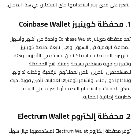
التركيز على مدى يسر استخدامها حتى للمبتدئين في هذا المجال.
1. محفظة كوينبيز Coinbase Wallet
تعد محفظة كوينبيز Coinbase Wallet واحدة من أشهر وأسهل
المحافظ الرقمية في السوق، وهي تابعة لمنصة كوينبيز
الشهيرة. المحفظة متاحة لكلا من مستخدمي الأندرويد وiOS
وتتميز بواجهة مستخدم بسيطة ومرنة. تتيح المحفظة
للمستخدمين التخزين الآمن لعملاتهم الرقمية، وكذلك تداولها
وتبادلها دون عناء. وتشتهر بتوفيرها لعمليات تأمين قوية، حيث
يمكن للمستخدم استخدام البصمة أو التعرف على الوجه
كطريقة إضافية للحماية.
2. محفظة إلكتروم Electrum Wallet
توفر محفظة إلكتروم Electrum Wallet لمستخدميها خيارًا سهلًا