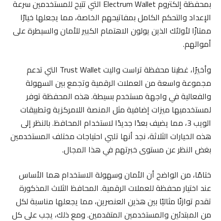
بمحفظة إلكتروم Electrum Wallet التي تتيح للمستخدمين سرعة
الإعداد والتحكم الكامل بمفاتيحهم الخاصة، مما يجعلها خيارًا
ممتازًا لأولئك الذين يولون الاهتمام الكبير للأمان والسيطرة على
أموالهم.
وأخيرًا، غطينا محفظة تراست واليت Trust Wallet التي تدعم
مجموعة واسعة من العملات الرقمية وتجمع بين السهولة
والفعالية في واجهة مستخدم بسيطة. هذه المحفظة توفر
لمستخدميها ميزات إضافية مثل المنصة اللامركزية وتطبيقات
الويب 3، مما يضيف بعدًا جديدًا لاستخدام المحافظ. بالنظر إلى
هذه الخيارات الثلاثة، نجد أنها تلبي احتياجات مختلف المستخدمين
بغض النظر عن مستوى خبرتهم في هذا المجال.
ختامًا، من الواضح أن الأمان وسهولة الاستخدام هما الأساس
عند اختيار محفظة للعملات الرقمية. المحافظ الثلاث المذكورة
تقدم توازنًا مثاليًا بين هذين العنصرين، مما يجعلها مناسبة لكل
من المبتدئين والمستخدمين المتقدمين. ومع ذلك، يجب على كل