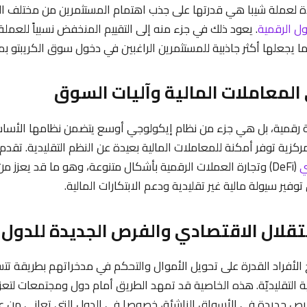
 لعملة شيبا هي قدرتها على جذب اهتمام المستثمرين من مختلف الف
ل الرقمية
. يعود ذلك في جزء منه إلى التقييم المنخفض نسبياً للعملة
ما يجعلها أكثر جاذبية للمستثمرين الراغبين في دخول سوق الكريبتو بم
ركزية توفر أمكنة للمعاملات المالية بعيدة عن النظم التقليدية. تقدم
ي
(DeFi) وتجارة العملات الرقمية بأشكال متنوعة، وهو ما قد يعزز من
فير سيولة مالية غير تقليدية ودعم الابتكارات المالية.
الأفراد القدرة على تحويل الأموال والتحكم في مدخراتهم بطريقة تتسم
ة التقليديّة. هذه الخاصية قد تمهد الطريق أمام دول ومجتمعات لتعزيز
فرص جديدة في الأسواق الناشئة، خصوصا في الدول التي تعاني من عد