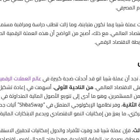
ام المصرفي.
ت عملة شيبا ربما تكون متباينة، وما زالت تتطلب دراسة ومراقبة مستمر
صاد العالمي. مع ذلك، أصبح من الواضح أن هذه العملة الرقمية ال
طة الاقتصاد الرقمي.
 نجد أن عملة شيبا انو قد أحدثت ضجة كبيرة في
عالم العملات الرقمي
على الاقتصاد العالمي.
من الناحية الأولى
، أسهمت في إعادة تشكيل 
ن المستثمرين، وهو ما أدى إلى تنويع الأصول المالية المتداولة في
الثانية
، وفر نظامها الإيكولوجي الم
مركزي، ما يعزز من إمكانيات النمو الاقتصادي ويدعم الابتكارات المالية 
لث
، فإن عملة شيبا قد وفرت للأفراد والدول إمكانيات لتحقيق الاستق
 بطرق بعيدة عن الرقابة التقليدية، وهذا يفتح المجال لفرص اقتصاد