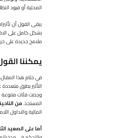
المحلية أو قيود النظ
يبقى القول أن تأثيرا
بشكل كامل على الاقت
ملامح جديدة على خري
يمكننا القول
في ختام هذا المقال،
التأثير بطرق متعددة 
وجذبت فئات متنوعة م
المستجد.
من الناحية 
المالية والتداول اللا
أما على الصعيد الثا
والتحكم في مدخراتهم