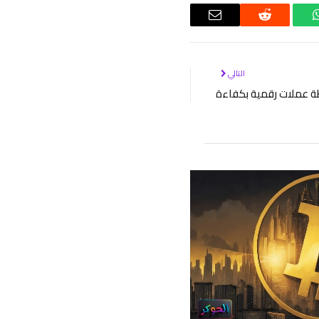
واتساب
رديت
البريد
الإلكتروني
التالي