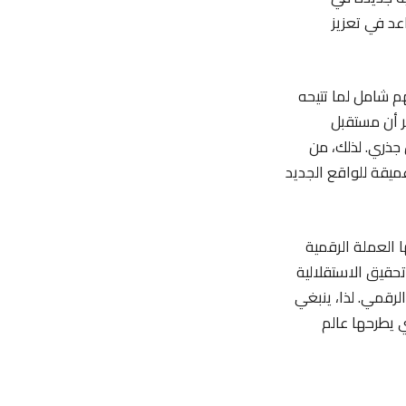
عد في تعزيز
م شامل لما تتيحه
ر أن مستقبل
 جذري. لذلك، من
يقة للواقع الجديد
ها العملة الرقمية
تحقيق الاستقلالية
لرقمي. لذا، ينبغي
ي يطرحها عالم