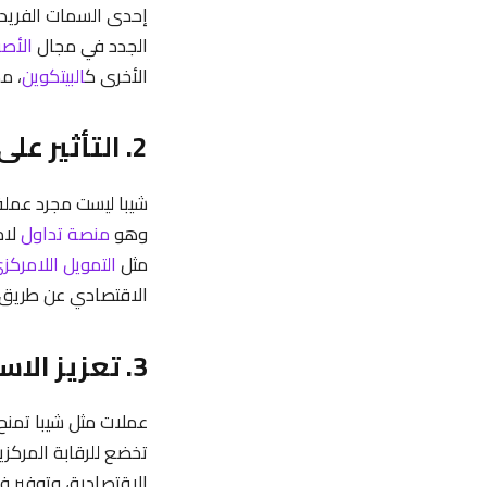
إحدى السمات الفريدة
الجدد في مجال
الأصو
الأخرى ك
البيتكوين
، م
2. التأثير على المعاملات المالية وآليات السوق
وهو
منصة تداول
لام
مثل
التمويل اللامركز
الاقتصادي عن طريق تو
3. تعزيز الاستقلال الاقتصادي والفرص الجديدة للدول والأفراد
عملات مثل شيبا تمنح 
تخضع للرقابة المركزي
الاقتصادية، وتوفير 