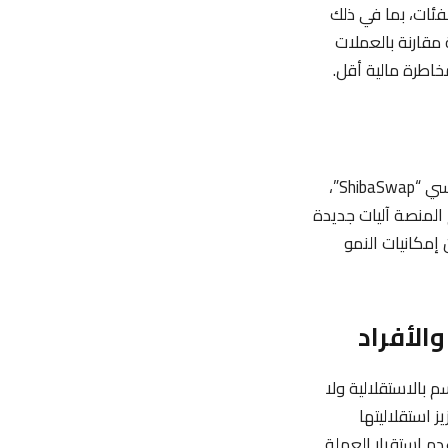
ئات، بما في ذلك
 مقارنة بالعملات
خاطرة مالية أقل.
شيبا ليست مجرد عملة رقمية، بل هي جزء من نظام إيكولوجي أوسع يتضمن نظامها الأساسي “ShibaSwap”،
 المنصة آليات جديدة
 إمكانيات النمو
 بالاستقلالية ولا
 استقلاليتها
م استقرار العملة