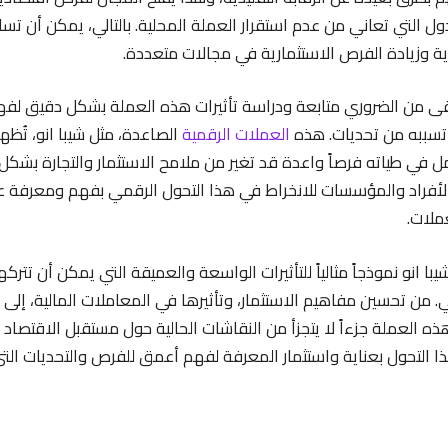
ول التي تعاني من عدم استقرار العملة المحلية. بالتالي، يمكن أن تسا
ية وزيادة الفرص الاستثمارية في مجالات متعددة.
بقى من الضروري متابعة ودراسة تأثيرات هذه العملة بشكل دقيق لفه
تسببه من تحديات. هذه
العملات الرقمية
الصاعدة، مثل شيبا انو، تُظه
 في طياته فرصاً واعدة قد تغير من ملامح الاستثمار والتجارة بشكل
أفراد والمؤسسات للانخراط في هذا التحول الرقمي بفهم ومعرفة عم
ملات.
شيبا انو نموذجاً مثالياً للتأثيرات الواسعة والعميقة التي يمكن أن تترك
. من تحسين مفاهيم الاستثمار، وتأثيرها في المعاملات المالية، إلى 
ه العملة جزءاً لا يتجزأ من النقاشات الحالية حول مستقبل الاقتصاد ا
هذا التحول بعناية واستثمار المعرفة لفهم أعمق للفرص والتحديات الت