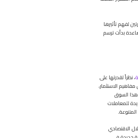
تين لفهم تأثيرها
صاعدة بدأت ترسم
ة
، نظراً لقدرتها على
مفاهيم الاستثمار،
 هذا السوق
تمثل في “ShibaSwap” آليات جديدة للمعاملات
المتنوعة.
لال الاقتصادي
ية جديدة في