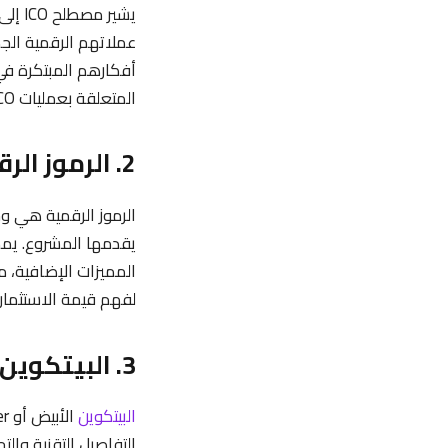
يشير مصطلح ICO إلى “
عملاتهم الرقمية الجد
أفكارهم المبتكرة ف
المتعلقة بعمليات ICO هذه، وكذلك التحقق من مصداقية المشروع لتجنب الوقوع في الاحتيال.
2. الرموز الرقمية (Tokens)
يقدمها المشروع. يمك
المميزات الإضافية، 
لفهم قيمة الاستثمار.
3. البيتكوين الأبيض (Whitepaper)
البيتكوين
التفاصيل التقنية وا