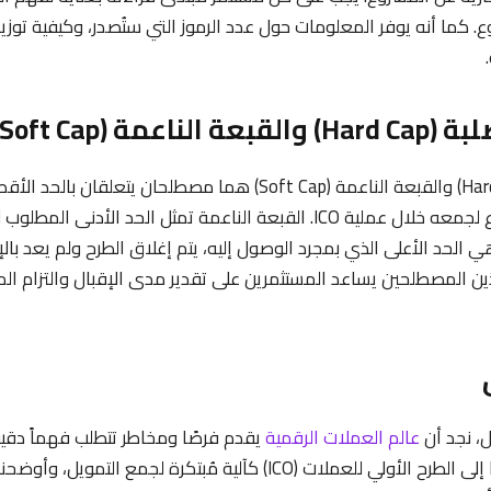
ع. كما أنه يوفر المعلومات حول عدد الرموز التي ستُصدر، وكيفية توزيع
القبعة الصلبة (Hard Cap) والقبعة الناعمة (Soft Cap) هما مصطلحان يت
الذي يسعى المشروع لجمعه خلال عملية ICO. القبعة الناعمة تمثل الحد الأد
هي الحد الأعلى الذي بمجرد الوصول إليه، يتم إغلاق الطرح ولم يعد بال
ذين المصطلحين يساعد المستثمرين على تقدير مدى الإقبال والتزام ال
، نجد أن
عالم العملات الرقمية
يقدم فرصًا ومخاطر تتطلب فهماً دقيق
الأساسية. لقد تطرقنا إلى الطرح الأولي للعملات (ICO) كآلية مُبتكرة لجمع 