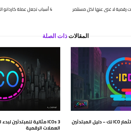
 رقمية لا غنى عنها لكل مستثمر
4 أسباب تجعل عملة كاردانو الا
المقالات
ذات الصلة
7 خطوات للتحضير لأول استثمار ICO لك – دليل المبتدئين
3 ICOs مثالية للمبتدئين لبد
العملات الرقمية