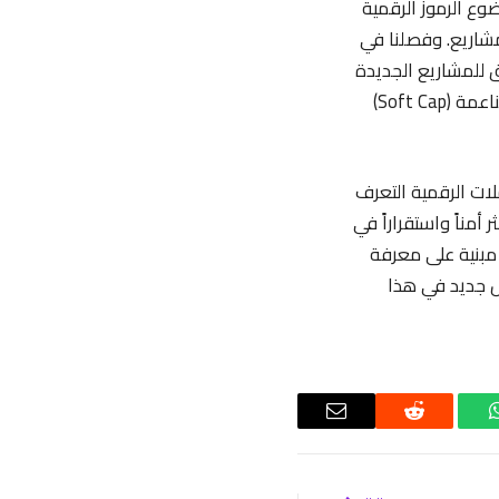
ضوع الرموز الرقمية
لمشاريع. وفصلنا في
 خريطة الطريق للمشاريع الجديدة
وتقدم تفاصيل فنية وتجارية. وأخيرًا، شرحنا مفهومي القبعة الصلبة (Hard Cap) والقبعة الناعمة (Soft Cap)
ات الرقمية التعرف
مناً واستقراراً في
 مبنية على معرفة
كل جديد في هذا
واتساب
رديت
البريد
الإلكتروني