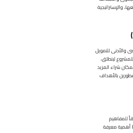
ها، والإستراتيجية
علقان بالحد الأقصى والأدنى للتمويل
نى المطلوب للمشروع لينطلق،
إمكان شراء المزيد
مطورين بالأهداف
اً للمفاهيم
التمويل، وأوضحنا أهمية معرفة