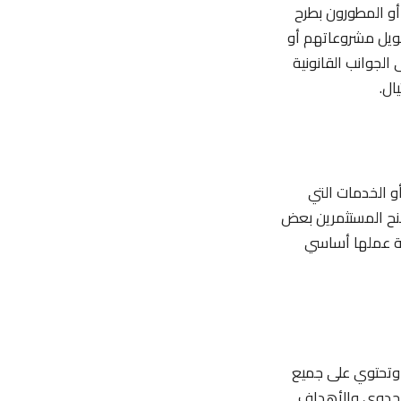
أو المطورون بطرح
مويل مشروعاتهم أو
الجوانب القانونية
والتي تمثل أحد الأصول أو الخدمات التي
منح المستثمرين بعض
ية عملها أساسي
بيض أو Whitepaper هو وثيقة تقدمها الشركات الناشئة التي تنظم عملية ICO وتحتوي على جميع
الجدوى والأهداف