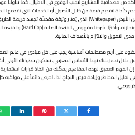
تأكد من مصداقية المشاريع لتجنب الوقوع في الاحتيال. كما تناولنا مو
 تُستخدم كأداة لتقديم قيمة من خلال الأصول أو الخدمات التي تقدمها ا
أهمية قراءة البيتكوين الأبيض (Whitepaper) الذي يُعتبر وثيقة مفصلّة تجسد
دى التمويل والالتزام بالأهداف المالية.
لضوء على أربع مصطلحات أساسية يجب على كل مبتدئ في عالم العمل
من خلال بدء رحلتك بهذا الأساس المعرفي، ستكون خطواتك الأولى أكثر أ
إن الفهم العميق لهذه المفاهيم يمكّنك من اتخاذ قرارات استثمارية
 تقليل المخاطر وزيادة فرص النجاح. لذا، احرص دائماً على مواكبة 
ذر ووعي.
فيسبوك
تويتر
بينتيريست
لينكدإن