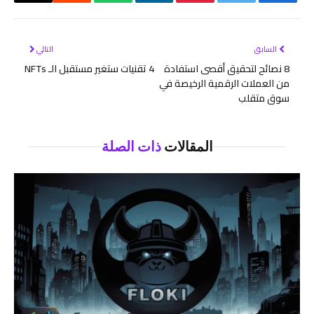
فيسبوك
تويتر
بينتيريست
لينكدإن
واتساب
رديت
البريد
الإلكتر
السابق
التالي
8 نصائح لتحقيق أقصى استفادة
4 تقنيات ستغير مستقبل الـ NFTs
من العملات الرقمية الرخيصة في
سوق متقلب
المقالات
ذات الصلة