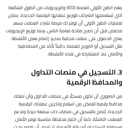
يعتبر الطرح الأولي للعملة (ICO) والإيردروبات من الطرق الشائعة
التي تستعملها الشركات لتوزيع عملاتها الرقمية الجديدة. يمكن
لعمليات الطرح الأولي أن توفر لك فرصة لشراء العملات بسعر
مخفض قبل أن تصبح متاحة لعامة الناس. بينما توزيع الإيردروبات
يعني الحصول على عملات مجانية بمجرد إتمام بعض الأنشطة
مثل التسجيل أو الترويج للعملة. دائماً تأكد من المصادقية
والأمان عند المشاركة في هذه الأنشطة.
3. التسجيل في منصات التداول
والمحافظ الرقمية
من الضروري أن تكون مسجلًا في منصات التداول وأن تمتلك
محافظ رقمية لتتمكن من استلام وتخزين عملاتك الرقمية
الجديدة. يُنصح بالتسجيل في منصات ذات سمعة جيدة وتدعم
العملات الناشئة. كما أن اختيار محفظة مناسبة توفر الأمان
وسهولة الاستخدام أمر بالغ الأهمية. لا تنسى أن تقوم ببحث