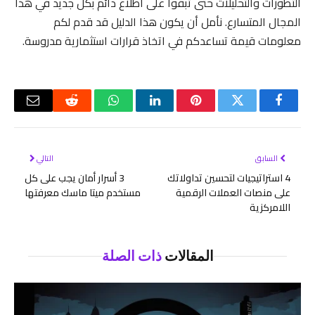
التطورات والتحليلات حتى تبقوا على اطلاع دائم بكل جديد في هذا
المجال المتسارع. نأمل أن يكون هذا الدليل قد قدم لكم
معلومات قيمة تساعدكم في اتخاذ قرارات استثمارية مدروسة.
فيسبوك
تويتر
بينتيريست
لينكدإن
واتساب
رديت
البريد
الإلكتر
السابق
التالي
4 استراتيجيات لتحسين تداولاتك
3 أسرار أمان يجب على كل
على منصات العملات الرقمية
مستخدم ميتا ماسك معرفتها
اللامركزية
المقالات
ذات الصلة