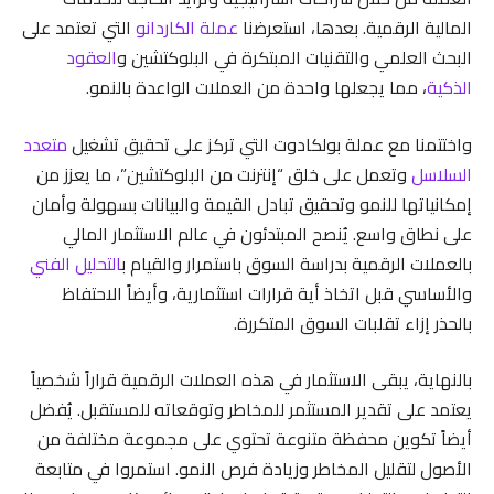
المالية الرقمية. بعدها، استعرضنا
عملة الكاردانو
التي تعتمد على
البحث العلمي والتقنيات المبتكرة في البلوكتشين و
العقود
الذكية
، مما يجعلها واحدة من العملات الواعدة بالنمو.
واختتمنا مع عملة بولكادوت التي تركز على تحقيق تشغيل
متعدد
السلاسل
وتعمل على خلق “إنترنت من البلوكتشين”، ما يعزز من
إمكانياتها للنمو وتحقيق تبادل القيمة والبيانات بسهولة وأمان
على نطاق واسع. يُنصح المبتدئون في عالم الاستثمار المالي
بالعملات الرقمية بدراسة السوق باستمرار والقيام ب
التحليل الفني
والأساسي قبل اتخاذ أية قرارات استثمارية، وأيضاً الاحتفاظ
بالحذر إزاء تقلبات السوق المتكررة.
بالنهاية، يبقى الاستثمار في هذه العملات الرقمية قراراً شخصياً
يعتمد على تقدير المستثمر للمخاطر وتوقعاته للمستقبل. يُفضل
أيضاً تكوين محفظة متنوعة تحتوي على مجموعة مختلفة من
الأصول لتقليل المخاطر وزيادة فرص النمو. استمروا في متابعة