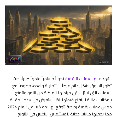
يشهد
عالم العملات الرقمية
تطوراً مستمراً ونمواً كبيراً، حيث
يُظهر السوق بشكل دائم فرصاً استثمارية واعدة، خصوصاً مع
العملات التي لا تزال في مراحلها المبكرة من النمو وتتمتع
بإمكانيات عالية لارتفاع قيمتها. لذا، نستعرض في هذه المقالة
خمس عملات رقمية رخيصة يُتوقع لها نمو كبير في العام 2024،
مما يجعلها خيارات جذابة للمستثمرين الراغبين في التنويع