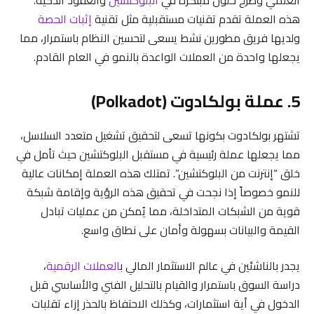
هذه العملة تقدم تقنيات مستقبلية مثل تقنية
إثبات الحصة
ولديها فريق مطورين نشط يسعى لتحسين النظام باستمرار، مما
يجعلها واحدة من العملات الواعدة بالنمو في العام القادم.
5. عملة بولكادوت (Polkadot)
تشتهر بولكادوت بكونها تسعى لتحقيق تشغيل متعدد السلاسل،
مما يجعلها عملة رئيسية في مستقبل البلوكتشين حيث تأمل في
خلق “إنترنت من البلوكتشين”. تمتلك هذه العملة إمكانات عالية
للنمو خصوصاً إذا نجحت في تحقيق هذه الرؤية وإقامة شبكة
قوية من الشبكات المتداخلة، مما يُمكن من عمليات تبادل
القيمة والبيانات بسهولة وأمان على نطاق واسع.
يجدر بالناشئين في عالم الاستثمار المالي ب
العملات الرقمية
،
دراسة السوق باستمرار والقيام بالتحليل الفني والأساسي قبل
الدخول في أية استثمارات، وكذلك الاحتفاظ بالحذر إزاء تقلبات