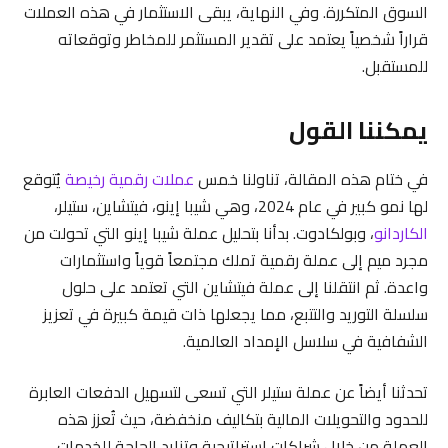
السوق المتكررة. وفي النهاية، يبقى الاستثمار في هذه العملات
قراراً شخصياً يعتمد على تقدير المستثمر للمخاطر وتوقعاته
للمستقبل.
يمكننا القول
في ختام هذه المقالة، تناولنا خمس
عملات رقمية رخيصة
يُتوقع
لها نمو كبير في عام 2024، وهي شيبا إينو، فيتشاين، ستيلر،
الكاردانو
، وبولكادوت. بدأنا بتحليل عملة شيبا إينو التي تحولت من
مجرد ميم إلى عملة رقمية تملك مجتمعاً قوياً واستثمارات
واعدة. ثم انتقلنا إلى عملة فيتشاين التي تعتمد على حلول
سلسلة التوريد والتتبع، مما يجعلها ذات قيمة كبيرة في تعزيز
الشفافية في سلاسل الإمداد العالمية.
تحدثنا أيضاً عن عملة ستيلر التي تسعى لتسهيل الدفعات العابرة
للحدود والتحويلات المالية بتكاليف منخفضة، حيث تُعزز هذه
العملة من خلال شراكات استراتيجية وتزايد الحاجة للخدمات