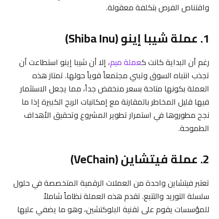
واقتناص الفرص بتكلفة معقولة.
1. عملة شيبا إينو (Shiba Inu)
رغم أن البداية كانت ك
عملة ميم
، إلا أن شيبا إينو استطاعت أن
تجذب انتباه السوق وتبني مجتمعاً قوياً حولها. تمتاز هذه
العملة بكونها متاحة بسعر منخفض جداً، مما يجعل الاستثمار
فيها قليل المخاطر بالمقارنة مع إمكانيات الربح الكبيرة إذا ما
نجح مطوروها في استمرار تطوير المشروع وتحقيق الأهداف
الطموحة.
2. عملة فيتشاين (VeChain)
تعتبر فيتشاين واحدة من العملات الرقمية المتخصصة في حلول
سلسلة التوريد والتتبع. تقدم هذه العملة نظاماً شاملاً
للمؤسسات يقوم على تقنية البلوكتشين، وهو ما يضفي عليها