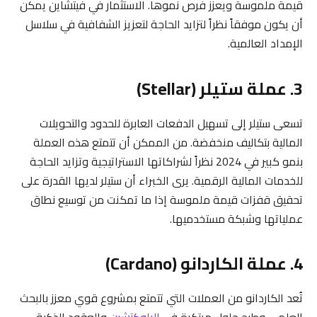
قيمة ملموسة ويعزز فرص نموها. الاستثمار في فيتشاين يمكن
أن يكون موفقاً نظراً لتزايد الحاجة لتعزيز الشفافية في سلاسل
الإمداد العالمية.
3. عملة ستيلر (Stellar)
تسعى ستيلر إلى تسهيل الدفعات العابرة للحدود والتحويلات
المالية بتكاليف منخفضة. من الممكن أن تتمتع هذه العملة
بنمو كبير في 2024 نظراً لشراكاتها الاستراتيجية وتزايد الحاجة
للخدمات المالية الرقمية. يرى الخبراء أن ستيلر لديها القدرة على
تحقيق قفزات قيمة ملموسة إذا ما تمكنت من توسيع نطاق
عملياتها وشبكة مستخدميها.
4. عملة الكاردانو (Cardano)
تُعد الكاردانو من العملات التي تتمتع بمشروع قوي معزز بالبحث
العلمي وطرح حلول مبتكرة في
البلوكتشين
والعقود الذكية.