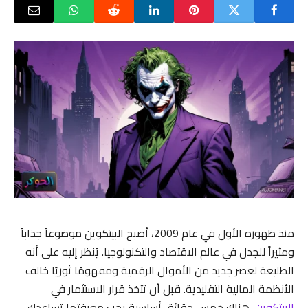
منذ ظهوره الأول في عام 2009، أصبح البيتكوين موضوعاً جذاباً
ومثيراً للجدل في عالم الاقتصاد والتكنولوجيا. يُنظر إليه على أنه
الطليعة لعصر جديد من الأموال الرقمية ومفهومًا ثوريًا خالف
الأنظمة المالية التقليدية. قبل أن تتخذ قرار الاستثمار في
البيتكوين
، هناك خمس حقائق أساسية يجب معرفتها تساعدك