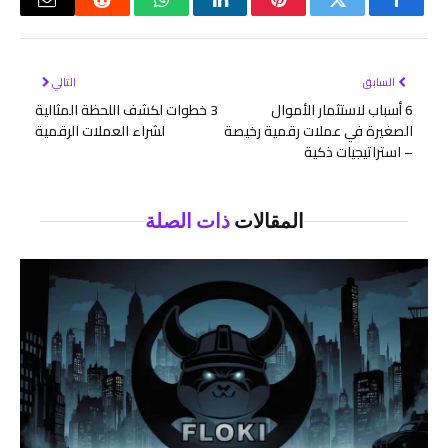
فيسبوك
تويتر
بينتيريست
لينكدإن
واتساب
رديت
البريد
الإلكتر
السابق
التالي
6 أسباب لاستثمار الأموال
3 خطوات لكشف اللحظة المثالية
الصغيرة في عملات رقمية رخيصة
لشراء العملات الرقمية
– استراتيجيات ذكية
المقالات
ذات الصلة