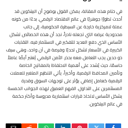
في ختام هذه المقالة، يمكن القول بوضوح أن البيتكوين قد
أحدث تطورًا جوهريًا في عالم الاقتصاد الرقمي. بدءًا من كونه
عملة لامركزية خارجة عن السيطرة الحكومية، إلى جانب
محدودية عرضه التي تجعله نادراً، نجد أن هذه الخصائص تشكل
الأساس الذي دفع العديد للتفكير في الاستثمار فيه. التقلبات
الكبيرة في الأسعار تشكل تحديًا وفرصة في آن واحد، وهي سيف
ذو حدين يجب التعامل معه بحذر. الأمن الرقمي يُعتبر أيضًا عاملاً
حاسمًا، حيث يُشدد على أهمية الاحتفاظ بالمفاتيح الخاصة
وتأمين المحافظ الرقمية. وأخيراً، يأتي التنظيم المتغير للعملات
الرقمية كعامل إضافي يؤثر على توجهات السوق وقدرة
المستثمرين على التداول. الفهم العميق لهذه الجوانب الخمسة
يشكل الأساس لاتخاذ قرارات استثمارية مدروسة وأكثر حكمة
في عالم البيتكوين.