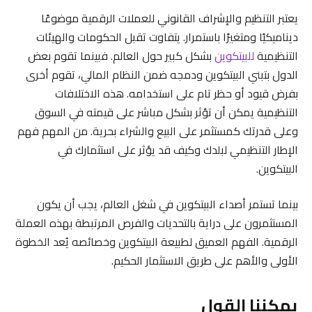
يعتبر التنظيم والإشراف القانوني للعملات الرقمية موضوعًا
ديناميكيًا ومتغيرًا باستمرار. يتفاوت تقبل الحكومات والهيئات
التنظيمية
للبيتكوين
بشكل كبير حول العالم. فبينما تقوم بعض
الدول بتبني البيتكوين ودمجه ضمن النظام المالي، تقوم أخرى
بفرض قيود أو حظر تام على استخدامه. هذه الاختلافات
التنظيمية يمكن أن تؤثر بشكل مباشر على قيمته في السوق
وعلى قدرتك كمستثمر على البيع والشراء بحرية. من المهم فهم
الإطار التنظيمي لبلدك وكيف قد يؤثر على استثمارك في
البيتكوين.
بينما تستمر أصداء البيتكوين في شغل العالم، يجب أن يكون
المستثمرون على دراية بالتحديات والفرص المرتبطة بهذه العملة
الرقمية. الفهم العميق لطبيعة البيتكوين وخصائصه يُعد الخطوة
الأولى والأهم على طريق الاستثمار الحكيم.
يمكننا القول