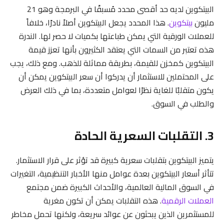
البيتكوين لديه حد أقصى محدد مُسبقًا في البرمجة وهو 21
مليون
بيتكوين
. هذا المحدد يجعل البيتكوين أصلاً نادرًا، خلافاً
للعملات الورقية التي يمكن طباعتها بكميات لا حصر لها. الندرة
هذه تعتبر من السمات التي يعتقد الكثيرون بأنها تعزز قيمة
البيتكوين كمخزن للقيمة، بطريقة مماثلة للذهب. ومع ذلك، يجب
على المحتملين للاستثمار أن يدركوا أن سعر البيتكوين يمكن أن
يكون متقلبًا للغاية نظرًا لعوامل متعددة، بما في ذلك العرض
والطلب في السوق.
3. التقلبات السعرية الحادة
يتميز البيتكوين بتقلبات سعرية كبيرة قد تؤثر على قرار الاستثمار.
تتأثر أسعار البيتكوين بعدة عوامل منها الأخبار التنظيمية، التغيرات
في السوق المالية العالمية، والأحداث الكبيرة ضمن مجتمع
العملات الرقمية
. هذه التقلبات يمكن أن تكون مغرية
للمستثمرين الذين يبحثون عن عوائد سريعة، ولكنها تحمل مخاطر