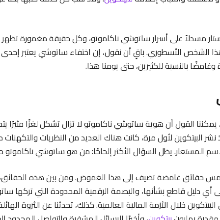
الستار مسدلاً على أسرار ساتوشي ناكاموتو، وكل حقيقة مغمورة تظهر 
ا الشخص الأسطوري. باقٍ أن نقول، إن اختفاء ساتوشي يعتبر إحدى 
ة وغامضًا بالنسبة للكثيرين، حتى يومنا هذا.
يمكننا القول أن هوية ساتوشي ناكاموتو لا تزال تشكل لغزًا مثيرًا ي
 نشر البيتكوين لأول مرة، كانت هناك العديد من النظريات والتكهنات
اسم المستعار. يظل السؤال الأكثر إلحاحًا: من هو ساتوشي ناكاموتو حق
خمس حقائق غامضة تضيف إلى هذا الغموض. ومن بين هذه الحقائق، 
لى أي دليل قاطع بشأنها، والبصمة الرقمية المحدودة التي تركها ساتو
البيتكوين خلال الأزمة المالية العالمية. كذلك، تحدثنا عن الثروة الهائل
مقدرة بمليون
بيتكوين
، وأخيرًا الرسائل المشفرة والتواصل المحدود 