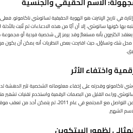
 إثارة في تاريخ الإنترنت هو الهوية الحقيقية لساتوشي ناكاموتو. فعل
 بها كونها ساتوشي، إلا أن أيًا من هذه الادعاءات لم تُثبت بالأدلة 
عتقد الكثيرون بأنه مستعارٌ وقد يرمز إلى شخصية فردية أو مجموعة 
محل شك وتساؤل، حيث اقترحت بعض النظريات أنه يمكن أن يكون م
يق.
 ناكاموتو وقدرته على إخفاء معلوماته الشخصية تثير الدهشة لدى
ساتوشي وراءه القليل من البصمات الرقمية واستخدم تقنيات تشفير مت
وحتى بعد أن توقف عن التواصل مع المجتمع في عام 2011، لم يتمك
سم الشهير.