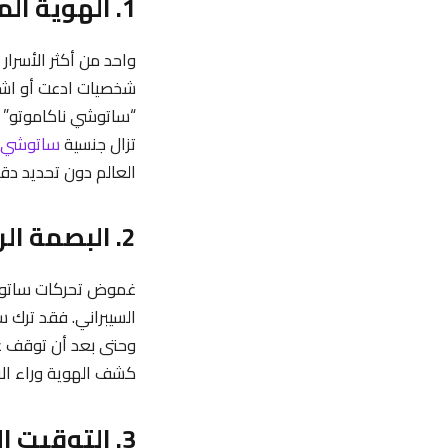
1. الهوية المجهولة: الاسم الحقيقي والجنسية
واحد من أكثر الأسرار
شخصيات ادعت أو اشتبه
“ساتوشي ناكاموتو” ي
تزال جنسية
ساتوشي
العالم دون تحديد دق
2. البصمة الرقمية واختفاء الأثر
غموض تحركات ساتوشي
السيبراني. فقد ترك 
كشف الهوية وراء الا
3. التوقيت المثالي لظهور البيتكوين