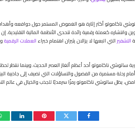
شي ناكاموتو أكثر إثارة هو الغموض المستمر حول دوافعه وأهدا
كوين وانتشاره كعملة رقمية رائدة تتحدى الأنظمة المالية التقليدية. إ
ة
التشفير
التي اتبعها لا يزالان يثيران اهتمام خبراء
العملات الرقمية
وم
ية ساتوشي ناكاموتو أحد أعظم ألغاز العصر الحديث. وبينما ننتظر ل
أمام رحلة مستمرة من الفضول والتساؤلات التي تضيف إلى جاذبية البي
غامض، يظل ساتوشي ناكاموتو رمزًا سرمديًا للجذب والخيال في عالم الت
فيسبوك
تويتر
بينتيريست
لينكدإن