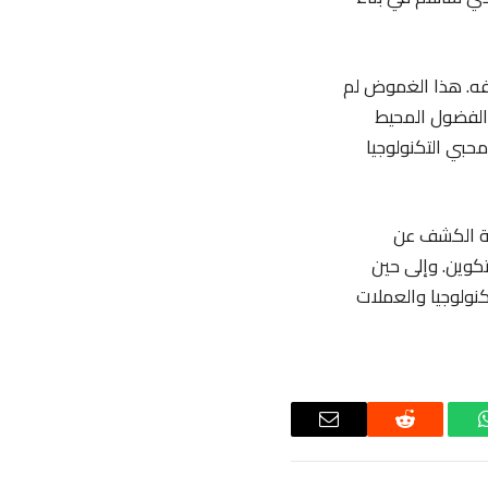
فه. هذا الغموض لم
ن الفضول المحيط
حبي التكنولوجيا
حظة الكشف عن
تكوين. وإلى حين
كنولوجيا والعملات
واتساب
رديت
البريد
الإلكتروني