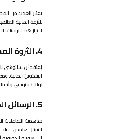
يعتبر العديد من المح
اختيار هذا التوقيت 
4. الثروة المخفية: كمية البيتكوين التي يمتلكها ساتوشي
البيتكوين الحالية. وم
نوايا ساتوشي وأسباب 
5. الرسائل المشفرة والتواصل المحدود
ساهمت التفاعلات المح
الستار الغامض حوله. 
إلى هويته الحقيقية 