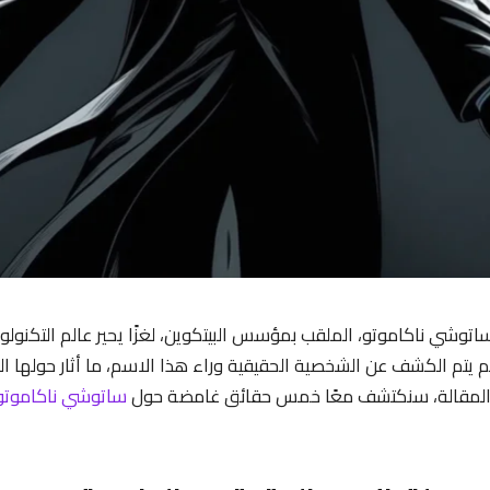
وشي ناكاموتو، الملقب بمؤسس البيتكوين، لغزًا يحير عالم التكنولو
لم يتم الكشف عن الشخصية الحقيقية وراء هذا الاسم، ما أثار حولها ال
 المقالة، سنكتشف معًا خمس حقائق غامضة حول
ساتوشي ناكاموتو