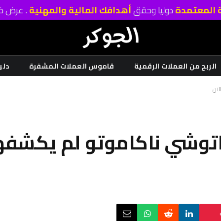
ة المعتمدة
دوليا وحقق
أهدافك المالية والمهنية
. عرض خا
الربح من العملات الرقمية
قاموس العملات المشفرة
دلي
توشي ناكاموتو لم يكشفها