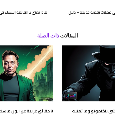
في عملات رقمية جديدة – دليل
ماذا نعني بـ القائمة البيضاء ف
المقالات
ذات الصلة
ي ناكاموتو وما تعنيه
8 حقائق غريبة عن الون ماسك لم تسمع بها من قبل