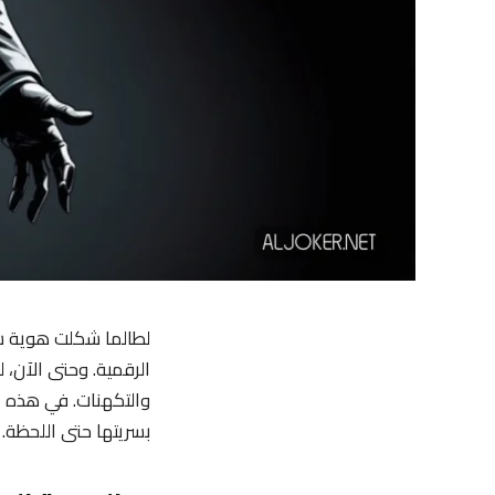
لطالما شكلت هوية سات
الرقمية. وحتى الآن، 
والتكهنات. في هذه
بسريتها حتى اللحظة.