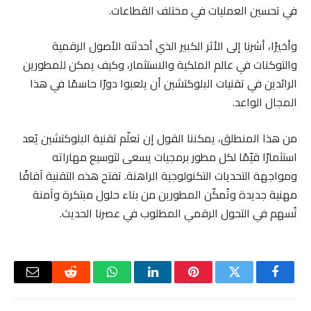
في تحسين العمليات في مختلف القطاعات.
وأخيرًا، أشرنا إلى الأثر الكبير الذي أحدثته الأصول الرقمية
والتوكنات في عالم الملكية والاستثمار، وكيف يمكن للمطورين
الرائدين في تقنيات البلوكتشين أن يلعبوا دورًا حاسمًا في هذا
المجال الواعد.
من هذا المنطلق، يمكننا القول إن تعلّم تقنية البلوكتشين يُعد
استثمارًا قيّمًا لكل مطور برمجيات يسعى لتوسيع مهاراته
ومواجهة التحديات التكنولوجية الراهنة. تفتح هذه التقنية آفاقًا
مهنية جديدة وتُمكّن المطورين من بناء حلول مبتكرة وآمنة
تُسهم في التحول الرقمي المطلوب في عصرنا الحديث.
فيسبوك
تويتر
بينتيريست
لينكدإن
واتساب
رديت
البريد
الإلكتر