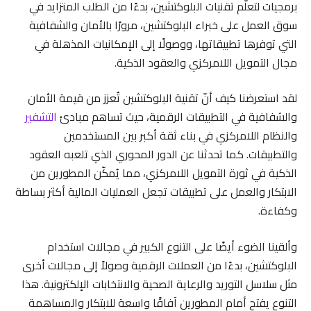
برمجيات لتعلّم تقنيات البلوكتشين، بدءًا من الطلب المتزايد في
سوق العمل على خبراء البلوكتشين، مرورًا بالأمان والشفافية
التي توفرها تطبيقاتها، ووصولًا إلى الإمكانيات المذهلة في
مجال التمويل اللامركزي والعقود الذكية.
لقد استعرضنا كيف أنّ تقنية البلوكتشين تُعزز من قيمة الأمان
والشفافية في التطبيقات الرقمية، حيث تساهم مبادئ
التشفير
والنظام اللامركزي في بناء ثقة أكبر بين المستخدمين
والتطبيقات. كما تحدثنا عن الدور المحوري الذي تلعبه العقود
الذكية في ثورة التمويل اللامركزي، مما يُمكّن المطورين من
الابتكار والعمل على تطبيقات تجعل العمليات المالية أكثر بساطة
وكفاءة.
وألقينا الضوء أيضًا على التنوع الكبير في مجالات استخدام
البلوكتشين، بدءًا من العملات الرقمية وصولاً إلى مجالات أخرى
مثل سلاسل التوريد والرعاية الصحية والانتخابات الإلكترونية. هذا
التنوع يفتح أمام المطورين آفاقًا واسعة للابتكار والمساهمة