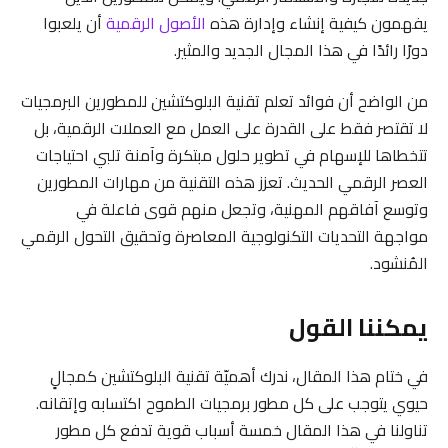
يفهمون كيفية إنشاء وإدارة هذه
الأصول الرقمية
أن يلعبوا
دورًا رائدًا في هذا المجال الجديد والمثير.
من الواضح أن فوائد تعلم تقنية البلوكتشين للمطورين البرمجيات
لا تقتصر فقط على القدرة على العمل مع العملات الرقمية، بل
تتخطاها للإسهام في تطوير حلول مبتكرة وآمنة تلبي احتياجات
العصر الرقمي الحديث. تعزز هذه التقنية من مهارات المطورين
وتوسع آفاقهم المهنية، وتجعل منهم قوى فاعلة في
مواجهة التحديات التكنولوجية المعاصرة وتحقيق التحول الرقمي
المُنشود.
يمكننا القول
في ختام هذا المقال، ندرك أهميّة تقنية البلوكتشين كمجالٍ
حيوي يتوجب على كل مطور برمجيات الطموح اكتسابه وإتقانه.
تناولنا في هذا المقال خمسة أسباب قوية تدفع كل مطور