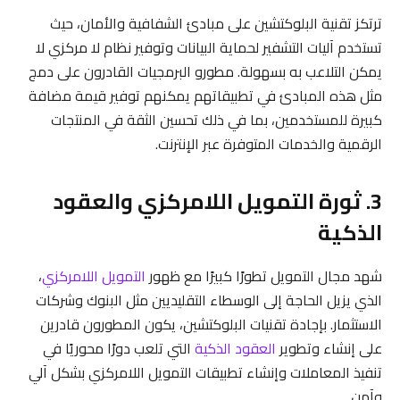
ترتكز تقنية البلوكتشين على مبادئ الشفافية والأمان، حيث
تستخدم آليات التشفير لحماية البيانات وتوفير نظام لا مركزي لا
يمكن التلاعب به بسهولة. مطورو البرمجيات القادرون على دمج
مثل هذه المبادئ في تطبيقاتهم يمكنهم توفير قيمة مضافة
كبيرة للمستخدمين، بما في ذلك تحسين الثقة في المنتجات
الرقمية والخدمات المتوفرة عبر الإنترنت.
3. ثورة التمويل اللامركزي والعقود
الذكية
شهد مجال التمويل تطورًا كبيرًا مع ظهور
التمويل اللامركزي
،
الذي يزيل الحاجة إلى الوسطاء التقليديين مثل البنوك وشركات
الاستثمار. بإجادة تقنيات البلوكتشين، يكون المطورون قادرين
على إنشاء وتطوير
العقود الذكية
التي تلعب دورًا محوريًا في
تنفيذ المعاملات وإنشاء تطبيقات التمويل اللامركزي بشكل آلي
وآمن.