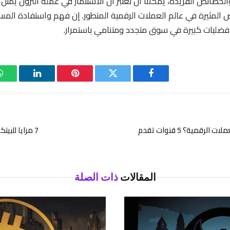
خصائص الفريدة، يمكننا أن نعتبر أن الاستثمار في عملة الترون يمثل خيار
ص المثيرة في عالم العملات الرقمية المتطور. إن فهم واستفادة الم
فضليات كبيرة في سوق متجدد ومتنامي باستمرار.
فيسبوك
تويتر
بينتيريست
لينكدإن
هل تبحث عن توصيات العملات الرقمية؟ 5 قنوات تقدم
7 مزايا للبيتكوين تجعله استثمارًا جذابًا
المقالات
ذات الصلة