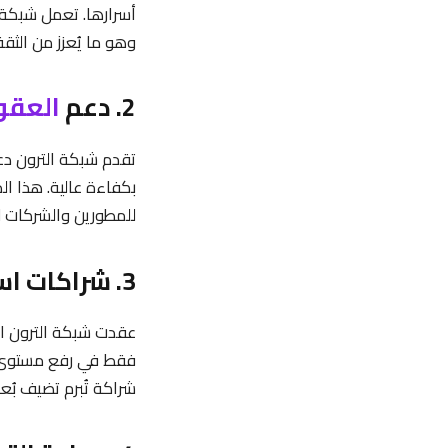
أسرارها. تعمل شبكة 
وهو ما يُعزز من الثقة
2. دعم
العقو
بكفاءة عالية. هذا ال
للمطورين والشركات لت
3. شراكات استراتيجية تعزز من قوة وجاذبية العملة
عقدت شبكة الترون ال
فقط في رفع مستوى الث
شراكة تُبرم تضيف بُع