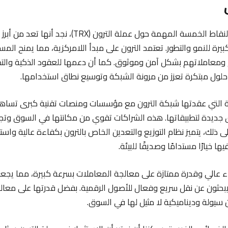
بعد استعراض هذه النقاط الخمسة المهمة حول عملة الترون (X
بيرة للنمو والتطور. تعتمد الترون على مبدأ اللامركزية، مما يمنح المست
م ومعاملاتهم بشكل آمن وموثوق. كما أن دعمها للعقود الذكية والتط
 حلول مبتكرة تعزز من مرونة الشبكة وتوسيع نطاق استخدامها.
ية التي عقدتها شبكة الترون مع مؤسسات ومنصات تقنية كبرى تساه
 جديدة لتطبيقاتها. هذه الشراكات تقوي من مكانتها في السوق وتج
ى ذلك، يتميز نظام التوزيع والتعدين الخاص بالترون بكفاءة عالية واس
ا خيارًا مستدامًا وصديقًا للبيئة.
داء عالي وقدرة ممتازة على معالجة المعاملات بسرعة كبيرة، مما يجعلها خيا
بحثون عن نقل سريع وفعال للأصول الرقمية. بفضل قدرتها على معال
ون سيولة وديناميكية لا مثيل لها في السوق.