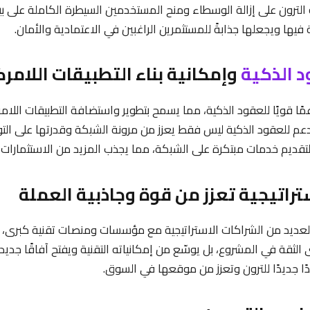
الترون على إزالة الوسطاء ومنح المستخدمين السيطرة الكاملة على بي
 فيها ويجعلها جذابةً للمستثمرين الراغبين في الاعتمادية والأمان.
د الذكية
وإمكانية بناء التطبيقات اللامرك
دعم للعقود الذكية ليس فقط يعزز من مرونة الشبكة وقدرتها على الت
قديم خدمات مبتكرة على الشبكة، مما يجذب المزيد من الاستثمارات إل
عديد من الشراكات الاستراتيجية مع مؤسسات ومنصات تقنية كبرى، 
قة في المشروع، بل يوسّع من إمكانياته التقنية ويفتح آفاقًا جديد
دًا جديدًا للترون وتعزز من موقعها في السوق.