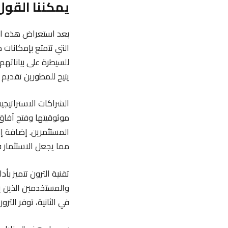
يمكننا القول
التي تتمتع بإمكانات ك
للسيطرة على بياناته
يتيح للمطورين تقديم
الشراكات الاستراتيج
موثوقيتها وفتح آفاق
المستثمرين. إضافة إل
مما يجعل الاستثمار فيه
تقنية الترون تتميز بأ
والمستخدمين الذين ي
في الثانية، توفر التر