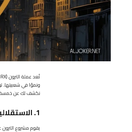
ونموًا في شعبيتها. ت
نكشف لك عن خمسة أسر
1. الاستقلالية والشبكة القائمة على اللامركزية
يقوم مشروع الترون عل