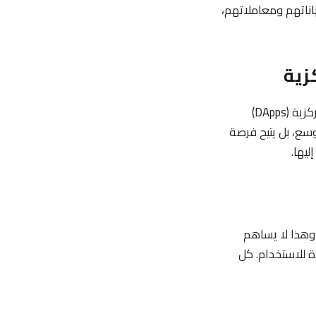
اناتهم ومعاملاتهم،
زية
تقدم شبكة الترون دعمًا قويًا للعقود الذكية، مما يسمح بتطوير واستضافة التطبيقات اللامركزية (DApps)
وسع، بل يتيح فرصة
يها.
وهذا لا يساهم
ة للاستخدام. كل