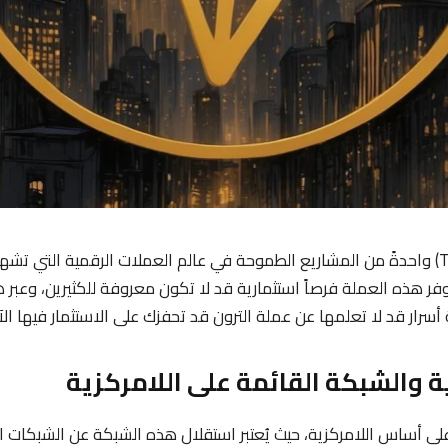
تُعد عملة الترون (TRX) واحدةً من المشاريع الطموحة في عالم العملات الرقمية التي ت
وفر هذه العملة فرصاً استثمارية قد لا تكون معروفة للكثيرين، وعب
ار قد لا تعلمها عن عملة الترون قد تحفزك على الاستثمار فيها الآ
ى أساس اللامركزية، حيث يُعتبر استقلال ⁧⁧هذه الشبكة⁩ عن الشبكات ا