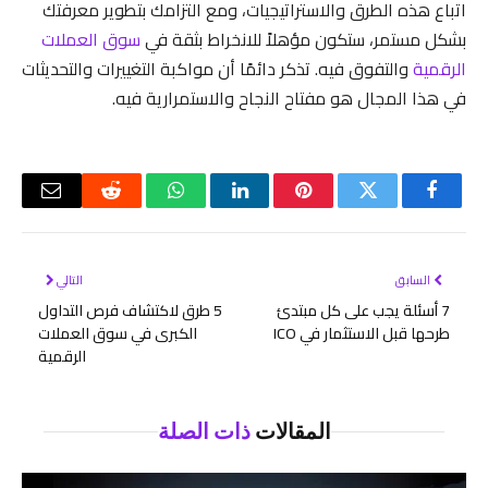
اتباع هذه الطرق والاستراتيجيات، ومع التزامك بتطوير معرفتك
بشكل مستمر، ستكون مؤهلاً للانخراط بثقة في
سوق العملات
الرقمية
والتفوق فيه. تذكر دائمًا أن مواكبة التغييرات والتحديثات
في هذا المجال هو مفتاح النجاح والاستمرارية فيه.
فيسبوك
تويتر
بينتيريست
لينكدإن
واتساب
رديت
البريد
الإلكتر
السابق
التالي
7 أسئلة يجب على كل مبتدئ
5 طرق لاكتشاف فرص التداول
طرحها قبل الاستثمار في ICO
الكبرى في سوق العملات
الرقمية
المقالات
ذات الصلة