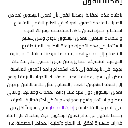
يمكننا القول
باختتام هذه المقالة، يمكننا القول بأن تعدين البيتكوين يُعد من
الخيارات الواعدة لتحقيق العوائد في العالم الرقمي المتسارع.
استخدام أجهزة تعدين ASIC المتخصصة يوفر لك القوة
والكفاءة اللازمتين لتعدين البيتكوين بنجاح، ولكن يستلزم
الاستثمار في هذه الأجهزة مراعاة التكاليف المرتبطة بها.
الانضمام إلى مجمع تعدين يمنحك الفرصة للاستفادة من قوة
الحوسبة المشتركة، مما يزيد من فرص الحصول على مكافآت
بجهد أقل. بالإضافة إلى ذلك، استخدام برامج التعدين المناسبة
يمكن أن يسهل عملية التعدين ويوفر لك الأدوات اللازمة للولوج
إلى شبكة البيتكوين. التعدين السحابي يمثل حلاً بديلاً لمن يريدون
تعدين البيتكوين دون تكبد عناء إدارة المعدات وصيانتها، وبالتالي
يمكنهم استثمار وقتهم ومواردهم بشكل أكثر فعالية. التعرف
على الجدوى الاقتصادية و
إدارة المخاطر
يبقى محورياً لكل من
يخطط للدخول في عالم تعدين البيتكوين، حيث يساعدك على اتخاذ
قرارات مستنيرة تحقق لك النجاح وتجنبك المخاطر المحتملة. عبر