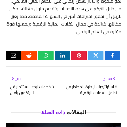
نمو ملحوظ والتأثير بشكل إيجابي على النظام المالي العالمي.
من خلال التركيز على هذه التحديات وتقديم حلول فعّالة، يمكن
للريبل أن تحقق اختراقات أكبر في السنوات القادمة، مما يعزز
مكانتها كرائدة في مجال التقنيات المالية الرقمية ويجعلها قوة
مؤثرة في العالم الرقمي.
فيسبوك
تويتر
بينتيريست
لينكدإن
واتساب
رديت
البريد
الإلكتر
السابق
التالي
8 استراتيجيات لإدارة المخاطر في
3 خطوات لبدء الاستثمار في
تداول العملات الرقمية
البيتكوين بأمان
المقالات
ذات الصلة