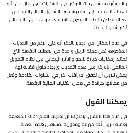
والمسؤولة. يشمل ذلك التركيز على الابتكارات التي تقلل من تأثير
العملة الرقمية على البيئة وتحسين الشمول المالي للأشخاص
غير المتصلين بالنظام المصرفي التقليدي، بهدف خلق عالم مالي
أكثر شمولاً وعدلاً.
في ختام المقال، من الجدير بالذكر أنه على الرغم من التحديات
المذكورة، تظل عملة الريبل واحدة من العملات الرقمية التي
تمتلك إمكانيات كبيرة للنمو والتأثير الإيجابي على نظام التمويل
العالمي. بالتركيز على هذه التحديات وإيجاد حلول فعّالة لها،
يمكن للريبل أن تحقق اختراقات أكبر في السنوات القادمة وتعزز
من مكانتها كرائدة في مجال التقنيات المالية الرقمية.
يمكننا القول
في ختام هذا المقال، يتضح لنا أن تحديات العام 2024 المتعلقة
بعملة الريبل تُعد مهمة ومحورية لمستقبل هذه العملة
الرقمية. من خلال مواجهة التحديات التنظيمية والقانونية، يمكن