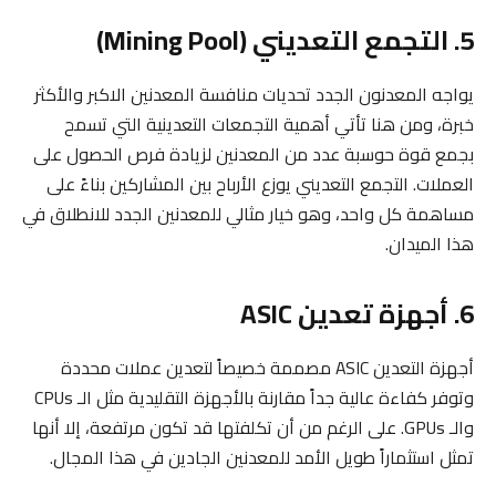
5. التجمع التعديني (Mining Pool)
يواجه المعدنون الجدد تحديات منافسة المعدنين الاكبر والأكثر
خبرة، ومن هنا تأتي أهمية التجمعات التعدينية التي تسمح
بجمع قوة حوسبة عدد من المعدنين لزيادة فرص الحصول على
العملات. التجمع التعديني يوزع الأرباح بين المشاركين بناءً على
مساهمة كل واحد، وهو خيار مثالي للمعدنين الجدد للانطلاق في
هذا الميدان.
6. أجهزة تعدين ASIC
أجهزة التعدين ASIC مصممة خصيصاً لتعدين عملات محددة
وتوفر كفاءة عالية جداً مقارنة بالأجهزة التقليدية مثل الـ CPUs
والـ GPUs. على الرغم من أن تكلفتها قد تكون مرتفعة، إلا أنها
تمثل استثماراً طويل الأمد للمعدنين الجادين في هذا المجال.