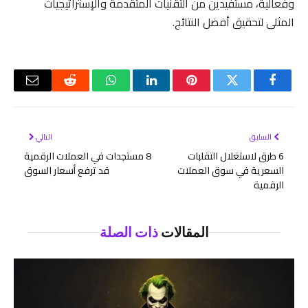
وفعالية، مستفيدين من التقنيات المتقدمة والإستراتيجيات
المثلى لتحقيق أفضل النتائج.
فيسبوك
تويتر
بينتيريست
لينكدإن
واتساب
رديت
البريد
الإلكتر
السابق
التالي
6 طرق لاستغلال التقلبات
8 مستجدات في العملات الرقمية
السعرية في سوق العملات
قد ترفع أسعار السوق
الرقمية
المقالات
ذات الصلة