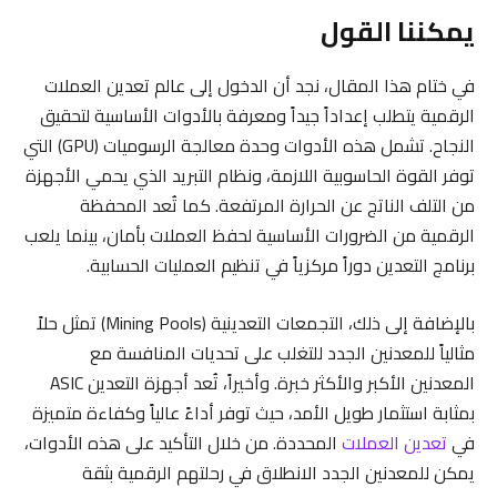
يمكننا القول
في ختام هذا المقال، نجد أن الدخول إلى عالم تعدين العملات
الرقمية يتطلب إعداداً جيداً ومعرفة بالأدوات الأساسية لتحقيق
النجاح. تشمل هذه الأدوات وحدة معالجة الرسوميات (GPU) التي
توفر القوة الحاسوبية اللازمة، ونظام التبريد الذي يحمي الأجهزة
من التلف الناتج عن الحرارة المرتفعة. كما تُعد المحفظة
الرقمية من الضرورات الأساسية لحفظ العملات بأمان، بينما يلعب
برنامج التعدين دوراً مركزياً في تنظيم العمليات الحسابية.
بالإضافة إلى ذلك، التجمعات التعدينية (Mining Pools) تمثل حلاً
مثالياً للمعدنين الجدد للتغلب على تحديات المنافسة مع
المعدنين الأكبر والأكثر خبرة. وأخيراً، تُعد أجهزة التعدين ASIC
بمثابة استثمار طويل الأمد، حيث توفر أداءً عالياً وكفاءة متميزة
في
تعدين العملات
المحددة. من خلال التأكيد على هذه الأدوات،
يمكن للمعدنين الجدد الانطلاق في رحلتهم الرقمية بثقة