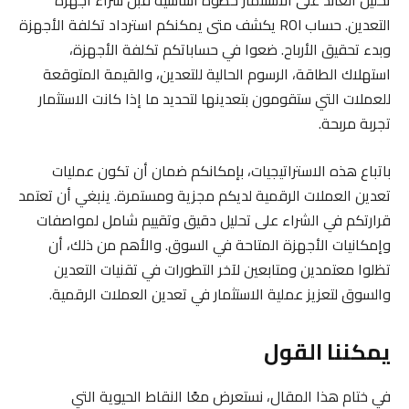
تحليل العائد على الاستثمار خطوة أساسية قبل شراء أجهزة
التعدين. حساب ROI يكشف متى يمكنكم استرداد تكلفة الأجهزة
وبدء تحقيق الأرباح. ضعوا في حساباتكم تكلفة الأجهزة،
استهلاك الطاقة، الرسوم الحالية للتعدين، والقيمة المتوقعة
للعملات التي ستقومون بتعدينها لتحديد ما إذا كانت الاستثمار
تجربة مربحة.
باتباع هذه الاستراتيجيات، بإمكانكم ضمان أن تكون عمليات
تعدين العملات الرقمية لديكم مجزية ومستمرة. ينبغي أن تعتمد
قرارتكم في الشراء على تحليل دقيق وتقييم شامل لمواصفات
وإمكانيات الأجهزة المتاحة في السوق. والأهم من ذلك، أن
تظلوا معتمدين ومتابعين لآخر التطورات في تقنيات التعدين
والسوق لتعزيز عملية الاستثمار في تعدين العملات الرقمية.
يمكننا القول
في ختام هذا المقال، نستعرض معًا النقاط الحيوية التي