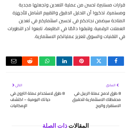
قرارات مستنيرة تحسن من عملية التعدين وتجعلها مجدية
ومستمرة. تذكروا أن التحليل الدقيق والتقييم الشامل للأجهزة
المتاحة سيضمن نجاحكم في تحسين استثماركم في تعدين
العملات الرقمية. ولتبقوا دائمًا في الطليعة، تابعوا آخر التطورات
في التقنيات والسوق لتعزيز عملياتكم الاستثمارية.
فيسبوك
تويتر
بينتيريست
لينكدإن
واتساب
رديت
البريد
الإلكتر
السابق
التالي
8 طرق لدمج عملة الريبل في
8 طرق لاستخدام عملة الترون في
محفظتك الاستثمارية لتحقيق
حياتك اليومية – اكتشف
الاستقرار والربح
الإمكانيات
المقالات
ذات الصلة