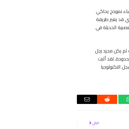
د إلى إنشاء نموذج يحاكي
قة الشمسية والسيارات الكهربائية. ولا يمكن نسيان مشروع Hyperloop الذي قد يغير طريقة
ج التكنولوجيات العصبية الحديثة في
 لم يكن مجرد رجل
محدودة. لقد أثبت
ل التكنولوجيا
واتساب
رديت
البريد
الإلكتروني
التالي