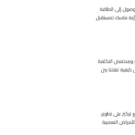
هيل الوصول إلى الطاقة
رؤية ماسك لمستقبل
 بسرعاته الفائقة ومنخفض التكلفة
كيفية تنقلنا بين
م لتوسيع آفاق التكنولوجيا، أسس ماسك شركة Neuralink في عام 2016 مع تركيز على تطوير
 الأمراض العصبية