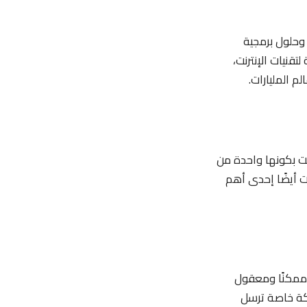
 Zip2 والتي قدمت خدمات وحلول برمجية
قنيات الإنترنت،
 بتأسيس X.com، الشركة التي تحولت فيما بعد إلى PayPal وعرفت بكونها واحدة من
ت أيضًا إحدى أهم
 إلى الفضاء ممكنًا ومعقول
عام 2008، مما جعلها أول شركة خاصة ترسل