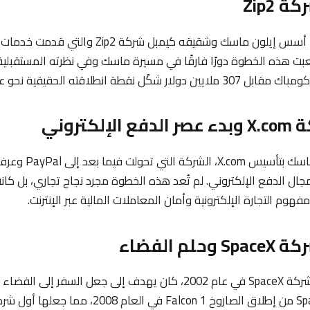
في أوائل التسعينيات، أسس إيلون ماسك وشقيقه كيمبل شركة
عبت هذه الخطوة دورًا فارقًا في مسيرة ماسك وفي نظرته المستقبلية لت
طة انطلاقته الحقيقية نحو عالم المليارات.
في عام 1999، قام ماسك
جال الدفع الإلكتروني. لم تُعد هذه الخطوة مجرد نجاح تجاري، بل كان
وم التجارة الإلكترونية وأمان المعاملات المالية عبر الإنترنت.
عندما أسّس ماسك شركة SpaceX في عام 2002، كان يهدف إلى جعل السفر
التكلفة. تمكنت SpaceX من إطلاق الصاروخ Falcon 1 في ال