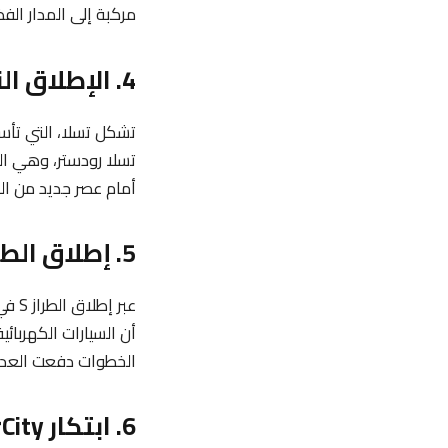
مركبة إلى المدار الف
4. الإطلاق الناجح لتسلا رودستر
تسلا رودستر، وهي الس
أمام عصر جديد من الس
5. إطلاق الطرازات S وX و3 لشركة تسلا
أن السيارات الكهربائ
الخطوات دفعت العديد 
6. ابتكار SolarCity والتوجه نحو الطاقة المتجددة