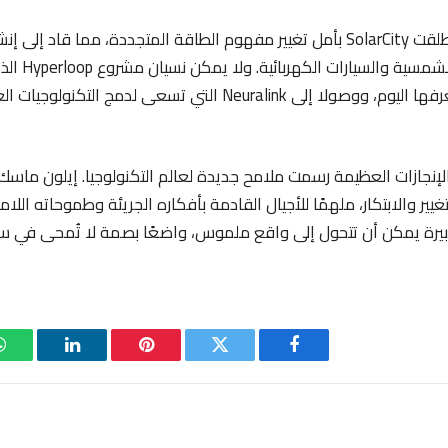
وفي الوقت نفسه، أطلقت SolarCity بأمل تغيير مفهوم الطاقة المتجددة، مما قا
التكامل بين الطا
النقل الحضري كما نعرفها اليوم، ووصولا إلى Neuralink التي تسعى لدم
إنجازات العظيمة رسمت ملامح جديدة لعالم التكنولوجيا. إيلون ماسك
تغيير والابتكار، ملهمًا للأجيال القادمة بأفكاره الجريئة وطموحاته اللا
بيرة يمكن أن تتحول إلى واقع ملموس، واضعًا بصمة لا تُمحى في سج
فيسبوك
تويتر
بينتيريست
لينكدإن