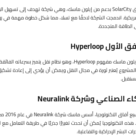
شهد عام 2006 إطلاق SolarCity بدعم من إيلون ماسك، وهي شركة تهدف إلى تس
مريكية. اندمجت الشركة لاحقًا مع تسلا، مما شكل خطوة مهمة في 
 الطاقة المتجددة.
في عام 2013، قدم إيلون ماسك مفهوم Hyperloop، وهو نظام نقل يتميز
المشروع يُعتبر ثورة في مجال النقل ويمكن أن يؤدي إلى إعادة تشكيل 
ستقبل.
في سعيه الدائ
 هذه التكنولوجيا يُمكن أن تحدث تغييرًا جذريًا في طريقة التعامل مع
 البشر الإدراكية والتفاعلية.