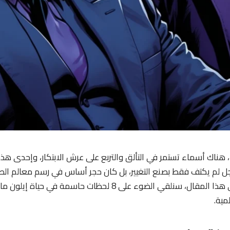
، هناك أسماء تستمر في التألق والتربع على عرش الابتكار، وإحدى ه
جل لم يكتف فقط بصنع التغيير، بل كان حجر أساس في رسم معالم الطري
الذي نعرفه اليوم. في هذا المقال، سنلقي الضوء على 8 لحظات حا
مية.