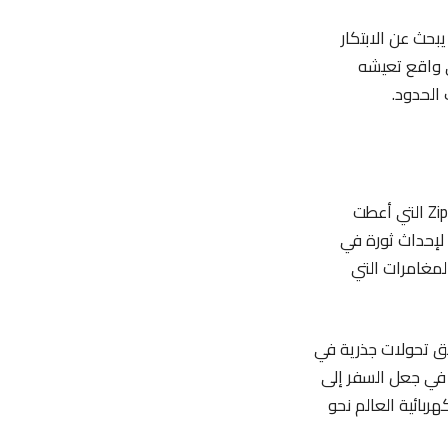
بحث عن الابتكار
ى واقع تعيشه
الحدود.
كانت هذه أبرز اللحظات المحورية في مسيرة إيلون ماسك التقنية، بدءًا من تأسيس شركة Zip2 التي أعطت
يات، وصولًا إلى تطوير شركة Neuralink المتطلعة لإحداث ثورة في
المغامرات التي
الإلكتروني وحقق تحولات جذرية في
لخطوة الجبارة في تأسيس SpaceX التي ساعدت في جعل السفر إلى
ربائية العالم نحو