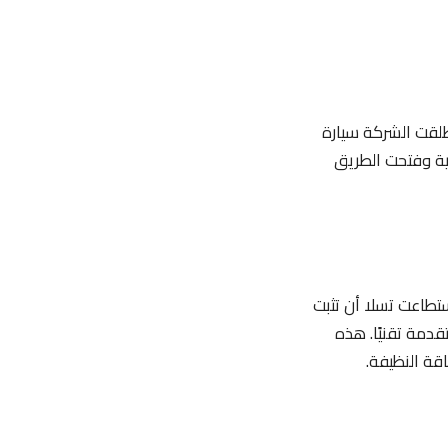
ي تأسست عام 2004، جزءًا لا يتجزأ من سيرة إيلون ماسك. في عام 2008، أطلقت الشركة سيارة
ئية وفتحت الطريق
از S في عام 2012، ويليه الطراز X في عام 2015 ثم الطراز 3 في عام 2017، استطاعت تسلا أن تثبت
قدمة تقنيًا. هذه
قة النظيفة.