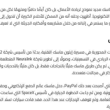
سك مجرد نموذج لريادة الأعمال، بل كان أيضًا حافزًا وملهمًا لكل من ي
تكنولوجيا. أظهرت رحلته أنه من الممكن للأحلام الكبيرة أن تتحول إل
ما يستمر في إثباته من خلال مشاريعه وأفكاره الجريئة التي لا تعرف 
انطلاقة قوية لعالمه الريادي في التسعين
 لم يكن طريق ماسك مليئًا بالنجاحات فقط، بل كان مليئًا بالتحديات و
كار في مجالات متعددة.
بفضل شركة X.com التي أصبحت بعد ذلك PayPal، دخل ماسك عالم الدفع 
أسلوب التجارة الإلكترونية. ومن ثم جاءت ا
لعامة. ولم تتوقف الإنجازات عند هذا الحد، فقد قادت سيارات تسلا الكه
.