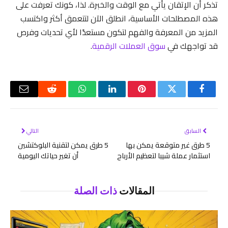
تذكر أن الإتقان يأتي مع الوقت والخبرة. لذا، كونك تعرفت على
هذه المصطلحات الأساسية، انطلق الآن لتتعمق أكثر واكتسب
المزيد من المعرفة والفهم لتكون مستعدًا لأي تحديات وفرص
قد تواجهك في
سوق العملات الرقمية
.
فيسبوك
تويتر
بينتيريست
لينكدإن
واتساب
رديت
البريد
الإلكتر
السابق
التالي
5 طرق غير متوقعة يمكن بها
5 طرق يمكن لتقنية البلوكتشين
استثمار عملة شيبا لتعظيم الأرباح
أن تغير حياتك اليومية
المقالات
ذات الصلة