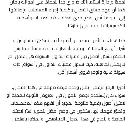
لحفظ وإدارة استثماراتك ضروري جداً للحفاظ على أموالك بأمان.
كما أن فهم معنى التعدين وكيفية إجراء المعاملات وإضافتها
إلى البلوك تشين يوضح مدى تعقيد هذه العمليات وأهمية
الكمبيوترات القوية في إنجازها.
كذلك، يلعب الأمر المحدد دوراً مهماً في تمكين المتداولين من
شراء أو بيع العملات الرقمية بأسعار محددة مسبقاً، مما يتيح
التحكم بشكل أفضل في عمليات التداول. السيولة هي عامل آخر
لا يمكن تجاهله، حيث تسهل عمليات التداول في أسواق ذات
سيولة عالية وتوفر فروق أسعار أقل.
أخيرًا، الرمز الرقمي يمثل وحدة قيمة مهمة في هذا المجال،
سواء كان يُستخدم لجمع الأموال في العروض الأولية للعملة أو
لتمثيل أصول رقمية متنوعة. بمجرد أن تفهم هذه المصطلحات
وتطوّر فهمك لها، ستكون في وضع أفضل لتطوير استراتيجيتك
الخاصة والنجاح في هذا المجال الديناميكي والمتغير باستمرار.