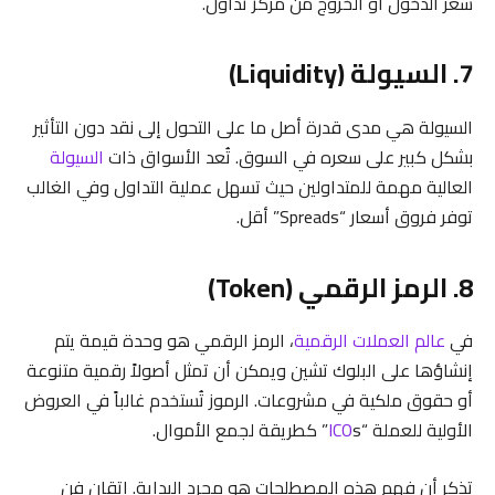
سعر الدخول أو الخروج من مركز تداول.
7. السيولة (Liquidity)
السيولة هي مدى قدرة أصل ما على التحول إلى نقد دون التأثير
بشكل كبير على سعره في السوق. تُعد الأسواق ذات
السيولة
العالية مهمة للمتداولين حيث تسهل عملية التداول وفي الغالب
توفر فروق أسعار “Spreads” أقل.
8. الرمز الرقمي (Token)
في
عالم العملات الرقمية
، الرمز الرقمي هو وحدة قيمة يتم
إنشاؤها على البلوك تشين ويمكن أن تمثل أصولاً رقمية متنوعة
أو حقوق ملكية في مشروعات. الرموز تُستخدم غالباً في العروض
الأولية للعملة “
s” كطريقة لجمع الأموال.
ICO
تذكر أن فهم هذه المصطلحات هو مجرد البداية. إتقان فن