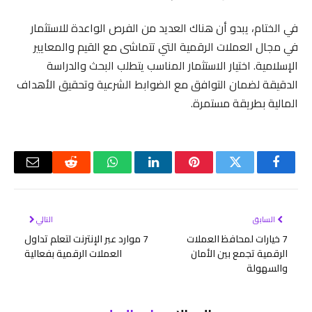
في الختام، يبدو أن هناك العديد من الفرص الواعدة للاستثمار
في مجال العملات الرقمية التي تتماشى مع القيم والمعايير
الإسلامية. اختيار الاستثمار المناسب يتطلب البحث والدراسة
الدقيقة لضمان التوافق مع الضوابط الشرعية وتحقيق الأهداف
المالية بطريقة مستمرة.
فيسبوك
تويتر
بينتيريست
لينكدإن
واتساب
رديت
البريد
الإلكتر
السابق
التالي
7 خيارات لمحافظ العملات
7 موارد عبر الإنترنت لتعلم تداول
الرقمية تجمع بين الأمان
العملات الرقمية بفعالية
والسهولة