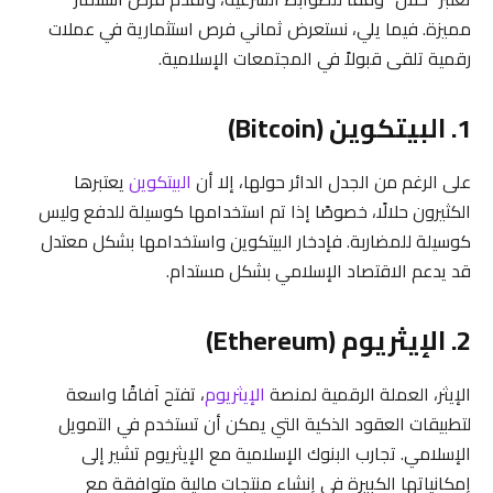
مميزة. فيما يلي، نستعرض ثماني فرص استثمارية في عملات
رقمية تلقى قبولاً في المجتمعات الإسلامية.
1. البيتكوين (Bitcoin)
على الرغم من الجدل الدائر حولها، إلا أن
البيتكوين
يعتبرها
الكثيرون حلالًا، خصوصًا إذا تم استخدامها كوسيلة للدفع وليس
كوسيلة للمضاربة. فإدخار البيتكوين واستخدامها بشكل معتدل
قد يدعم الاقتصاد الإسلامي بشكل مستدام.
2. الإيثريوم (Ethereum)
الإيثر، العملة الرقمية لمنصة
الإيثريوم
، تفتح آفاقًا واسعة
لتطبيقات العقود الذكية التي يمكن أن تستخدم في التمويل
الإسلامي. تجارب البنوك الإسلامية مع الإيثريوم تشير إلى
إمكانياتها الكبيرة في إنشاء منتجات مالية متوافقة مع