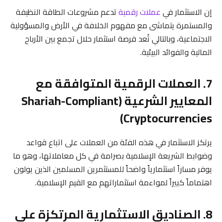
إن الاستثمار في
عملات رقمية
تدعم مشروعات الطاقة النظيفة
والمستمرة يتماشى مع مفهوم الخلافة في الأرض والمسؤولية
الاجتماعية، وبالتالي تُعد فرصة استثمار حلال تجمع بين الأرباح
المالية والفوائد البيئية.
7. العملات الرقمية المتوافقة مع
المعايير الشرعية (Shariah-Compliant
Cryptocurrencies)
يرتكز الاستثمار في هذه الفئة من العملات على اتباع قواعد
وضوابط الشريعة الإسلامية بصرامة في كل معاملاتها، وهو ما
يوفر مساراً استثمارياً واضحاً للمستثمرين المسلمين الذين يولون
اهتماماً كبيراً لمواءمة استثماراتهم مع القيم الإسلامية.
8. الصناديق الاستثمارية المرتكزة على