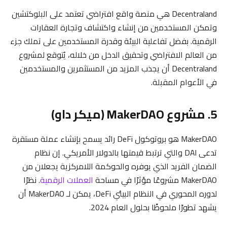
Decentraland هي منصة واقع افتراضي تعتمد على البلوكتشين
وتمكن المستخدمين من إنشاء واكتشاف وتجارة العقارات
الرقمية. بفضل تفاعلية البيئة وقدرة المستخدمين على تملك جزء
من العالم الافتراضي وتحقيق الدخل من خلاله، يُتوقع لمشروع
Decentraland أن يجذب المزيد من المستثمرين والمستخدمين
في الأعوام المقبلة.
5. مشروع MakerDAO (ميكر داو)
MakerDAO هو بروتوكول DeFi رائد يسمح بإنشاء عملة مستقرة
تدعى DAI والتي ترتبط قيمتها بالدولار الأمريكي. إن نظام
الضمان الفريد الذي يوفره والحوكمة اللامركزية يجعلان من
MakerDAO مشروعًا مؤثرًا في مساحة
العملات الرقمية
. نظرًا
لدوره المحوري في النظام البيئي DeFi، يمكن لـ MakerDAO أن
يشهد تطورًا ملحوظًا بحلول العام 2024.