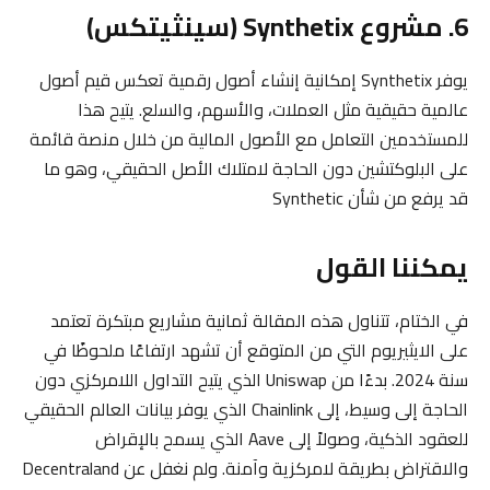
6. مشروع Synthetix (سينثيتكس)
يوفر Synthetix إمكانية إنشاء أصول رقمية تعكس قيم أصول
عالمية حقيقية مثل العملات، والأسهم، والسلع. يتيح هذا
للمستخدمين التعامل مع الأصول المالية من خلال منصة قائمة
على البلوكتشين دون الحاجة لامتلاك الأصل الحقيقي، وهو ما
قد يرفع من شأن Synthetic
يمكننا القول
في الختام، تتناول هذه المقالة ثمانية مشاريع مبتكرة تعتمد
على الايثيريوم التي من المتوقع أن تشهد ارتفاعًا ملحوظًا في
سنة 2024. بدءًا من Uniswap الذي يتيح التداول اللامركزي دون
الحاجة إلى وسيط، إلى Chainlink الذي يوفر بيانات العالم الحقيقي
للعقود الذكية، وصولاً إلى Aave الذي يسمح بالإقراض
والاقتراض بطريقة لامركزية وآمنة. ولم نغفل عن Decentraland