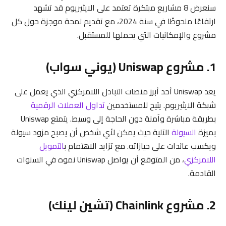
سنعرض 8 مشاريع مبتكرة تعتمد على الايثيريوم قد تشهد
ارتفاعًا ملحوظًا في سنة 2024، مع تقديم لمحة موجزة حول كل
مشروع والإمكانيات التي يحملها للمستقبل.
1. مشروع Uniswap (يوني سواب)
يعد Uniswap أحد أبرز منصات التبادل اللامركزي الذي يعمل على
شبكة الايثيريوم. يتيح للمستخدمين
تداول العملات الرقمية
بطريقة مباشرة وآمنة دون الحاجة إلى وسيط. يتمتع Uniswap
بميزة
السيولة
الآلية حيث يمكن لأي شخص أن يصبح مزود سيولة
ويكسب عائدات على حيازاته. مع تزايد الاهتمام ب
التمويل
اللامركزي
، من المتوقع أن يواصل Uniswap نموه في السنوات
القادمة.
2. مشروع Chainlink (تشين لينك)