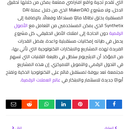
التي تقدم تجربة واقع افتراضي ممتعة يمكن من خلالها تحقيق
الدخل، ولا مشروع MakerDAO الذي من خلال عملة DAI
المستقرة يخلق نظامًا ماليًا مستدامًا وفعالًا. بالإضافة إلى
Synthetix الذي يمكن المستخدمين من التعامل مع
الأصول
الرقمية
دون الحاجة إلى امتلاك الأصل الحقيقي، كل مشروع
يحمل في طياته إمكانيات مستقبلية واعدة. بفضل القدرات
الفريدة لهذه المشاريع والابتكارات التكنولوجية التي تأتي بها،
من المؤكد أن الايثيريوم ستظل في طليعة التقنيات التي تسهم
في التحول الرقمي والتمويل اللامركزي. إن هذه المشاريع
مجتمعة تعد بروفة لمستقبل قائم على التكنولوجيا الذكية وتفتح
أبوابًا جديدة للاستثمار والابتكار في
عالم العملات الرقمية
.
فيسبوك
تويتر
بينتيريست
لينكدإن
واتساب
رديت
البريد
الإلكتر
السابق
التالي