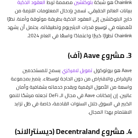
Chainlink هو شبكة
بلوكتشين
مصممة لربط
العقود الذكية
ببيانات العالم الحقيقي. تسمح بإدخال المعلومات اللازمة من
خارج البلوكتشين إلى العقود الذكية بطريقة موثوقة وآمنة. نظرًا
لأهميته في توسيع قدرات الايثيريوم وتطبيقاته، يحتمل أن يشهد
Chainlink تطورًا كبيرًا واعتمادًا واسعًا في العام 2024.
3. مشروع Aave (آف)
Aave هو بروتوكول
تمويل لامركزي
يسمح للمستخدمين
بالإقراض والاقتراض من دون الحاجة لوسطاء. يتميز بمجموعة
واسعة من الأصول الرقمية ويقدم خدماته بشفافية وأمان
عاليين. إن إمكانات Aave في مجال الـ DeFi تجعله مرشحًا للنمو
الكبير في السوق خلال السنوات القادمة، خاصة في ظل تزايد
الاهتمام بهذا المجال.
4. مشروع Decentraland (ديسنترالاند)