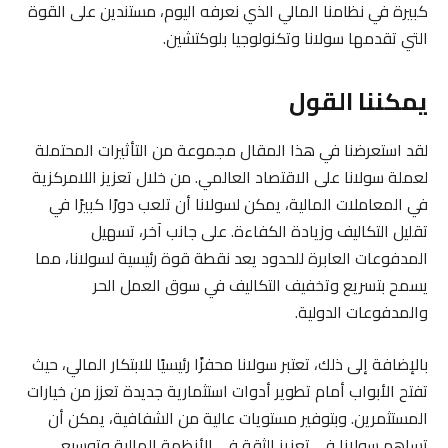
كبيرة في نظامنا المالي الذي نعرفه اليوم، مستندين على القوة
التي تقدمها سولانا وتكنولوجيا بلوكتشين.
يمكننا القول
لقد استعرضنا في هذا المقال مجموعة من التأثيرات المحتملة
لعملة سولانا على الاقتصاد العالمي. من خلال تعزيز اللامركزية
في المعاملات المالية، يمكن لسولانا أن تلعب دورًا كبيرًا في
تقليل التكاليف وزيادة الكفاءة. على جانب آخر، تسهيل
المدفوعات العابرة للحدود يعد نقطة قوة رئيسية لسولانا، مما
يسمح بتسريع وتخفيف التكاليف في سوق العمل الحر
والمدفوعات الدولية.
بالإضافة إلى ذلك، تعتبر سولانا محفزًا رئيسيًا للابتكار المالي، حيث
تفتح الأبواب أمام تطوير أدوات استثمارية جديدة تعزز من خيارات
المستثمرين. وبتوفير مستويات عالية من الشفافية، يمكن أن
تساهم سولانا في تعزيز الثقة في الأنظمة المالية وتوسيع