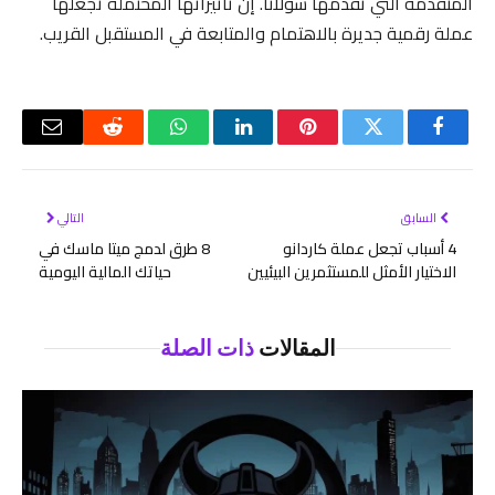
المتقدمة التي تقدمها سولانا. إن تأثيراتها المحتملة تجعلها
عملة رقمية جديرة بالاهتمام والمتابعة في المستقبل القريب.
فيسبوك
تويتر
بينتيريست
لينكدإن
واتساب
رديت
البريد
الإلكتر
السابق
التالي
4 أسباب تجعل عملة كاردانو
8 طرق لدمج ميتا ماسك في
الاختيار الأمثل للمستثمرين البيئيين
حياتك المالية اليومية
المقالات
ذات الصلة