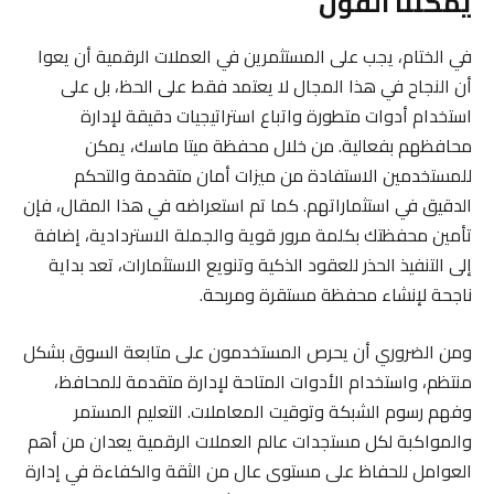
يمكننا القول
في الختام، يجب على المستثمرين في العملات الرقمية أن يعوا
أن النجاح في هذا المجال لا يعتمد فقط على الحظ، بل على
استخدام أدوات متطورة واتباع استراتيجيات دقيقة لإدارة
محافظهم بفعالية. من خلال محفظة ميتا ماسك، يمكن
للمستخدمين الاستفادة من ميزات أمان متقدمة والتحكم
الدقيق في استثماراتهم. كما تم استعراضه في هذا المقال، فإن
تأمين محفظتك بكلمة مرور قوية والجملة الاستردادية، إضافة
إلى التنفيذ الحذر للعقود الذكية وتنويع الاستثمارات، تعد بداية
ناجحة لإنشاء محفظة مستقرة ومربحة.
ومن الضروري أن يحرص المستخدمون على متابعة السوق بشكل
منتظم، واستخدام الأدوات المتاحة لإدارة متقدمة للمحافظ،
وفهم رسوم الشبكة وتوقيت المعاملات. التعليم المستمر
والمواكبة لكل مستجدات عالم العملات الرقمية يعدان من أهم
العوامل للحفاظ على مستوى عال من الثقة والكفاءة في إدارة