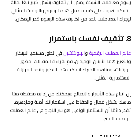
رسوم معاملات الشبكة يمكن أن تتفاوت بشكل كبير تبعًا لحالة
الشبكة. تعرف على كيفية عمل هذه الرسوم والتوقيت المثالي
لإجراء المعاملات للحد من تكاليف هذه الرسوم قدر الإمكان.
8. تثقيف نفسك باستمرار
عالم العملات الرقمية
و
البلوكتشين
في تطور مستمر. الابتكار
والتغيير هما الثابتان الوحيدان. قم بقراءة المقالات، حضور
الورشات، ومتابعة الخبراء لتواكب هذا التطور وتتخذ القرارات
الاستثمارية المُثلى.
إن اتباع هذه الأسرار والنصائح سيمكنك من إدارة محفظة ميتا
ماسك بشكل فعال والحفاظ على استثماراتك آمنة ومزدهرة.
تذكر دائمًا أن الاستثمار الواعي هو سر النجاح في عالم العملات
الرقمية المثير.