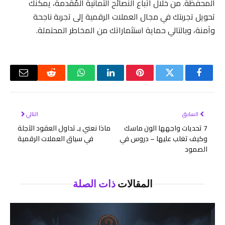
المحفظة. من خلال اتباع النصائح الثمانية المُقدمة، يمكنك
تحويل تجربتك في مجال العملات الرقمية إلى تجربة ناجحة
وآمنة، وبالتالي حماية استثماراتك من المخاطر المحتملة.
فيسبوك
تويتر
بينتيريست
لينكدإن
واتساب
رديت
البريد
الإلكتر
السابق
التالي
7 تحديات واجهها الون ماسك
ماذا نعني بـ تداول العقود الآجلة
وكيف تغلب عليها – دروس في
في سياق العملات الرقمية
الصمود
المقالات
ذات الصلة