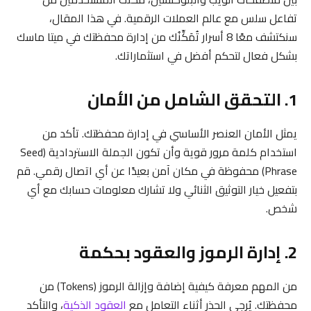
تفاعل سلس مع عالم العملات الرقمية. في هذا المقال،
سنكتشف معًا 8 أسرار تُمَكِّنُك من إدارة محفظتك في ميتا ماسك
بشكل فعال لتحكم أفضل في استثماراتك.
1. التحقق الشامل من الأمان
يمثل الأمان العنصر الأساسي في إدارة محفظتك. تأكد من
استخدام كلمة مرور قوية وأن تكون الجملة الاستردادية (Seed
Phrase) محفوظة في مكان آمن بعيدًا عن أي اتصال رقمي. قم
بتفعيل خيار التوثيق الثنائي ولا تشارك معلومات حسابك مع أي
شخص.
2. إدارة الرموز والعقود بحكمة
من المهم معرفة كيفية إضافة وإزالة الرموز (Tokens) من
محفظتك. يُرجى الحذر أثناء التعامل مع
العقود الذكية
، والتأكد