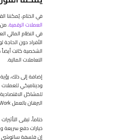
في الختام، يُمكننا
العملات الرقمية
. من 
الأفراد دون الحاجة لو
الشخصية كانت أيضاً 
التعاملات المالية.
إضافة إلى ذلك، رؤية
وديناميكي للعملات ا
للمشاكل الاقتصادية ا
البرهان بالعمل Proof of Work قدمت ضمانات للأمان وتأكيد صحة المعاملات دون الحاجة لجهة مركزية.
ختاماً، تبقى التأثيرا
خيارات دفع سريعة وم
إن فلسفة ساتوشي ناك