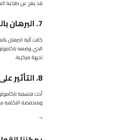
قد ينتج عن طباعة الن
7. البرهان بالعمل Proof of Work
كانت آلية البرهان با
الذي وضعه ناكاموتو
لجهة مركزية.
8. التأثير على نظم الدفع والتجارة
أدت فلسفة ناكاموتو إ
ومنخفضة التكلفة مقار
“`
يمكننا القول