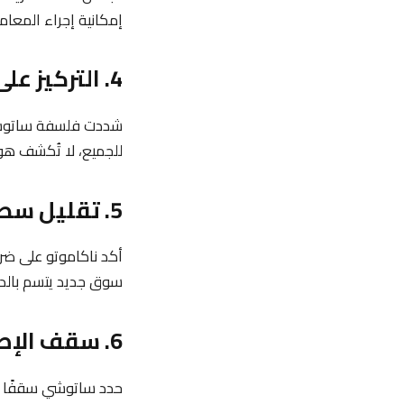
إمكانية إجراء المعامل
4. التركيز على الخصوصية
شددت فلسفة ساتوشي 
للجميع، لا تُكشف هو
5. تقليل سطوة الجهات المالية التقليدية
أكد ناكاموتو على ضرو
سوق جديد يتسم بالدي
6. سقف الإصدار المحدود للبتكوين مقابل التضخم
حدد ساتوشي سقفًا لإصدار البتكوين بـ21 مليون وحد