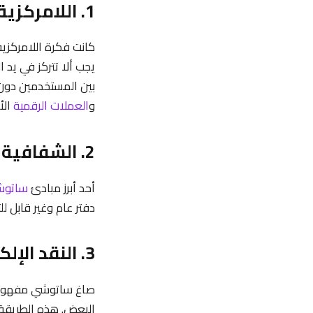
1. اللامركزية كأساس للتكنولوجيا
كانت فكرة اللامركز
يجب ألا تتركز في يد 
بين المستخدمين دون 
و
العملات الرقمية
الأ
2. الشفافية ومعالجة الثقة
أحد أبرز مبادئ
ساتو
دفتر عام وغير قابل لل
3. النقد الإلكتروني الند للند (P2P)
صاغ ساتوشي مفهوم ال
البعض. هذه الطريقة ل