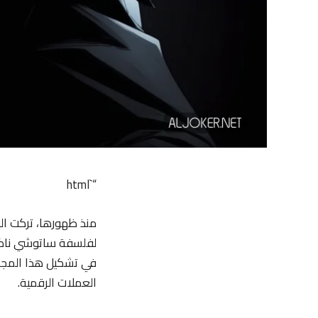
“`html
منذ ظهورها، تركت العم
لفلسفة ساتوشي ناكامو
في تشكيل هذا المجال
العملات الرقمية.