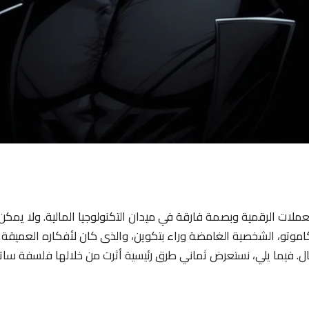
لات الرقمية وبصمة فارقة في ميدان التكنولوجيا المالية. ولا يمكن إن
تو، الشخصية الغامضة وراء بتكوين، والذى كان لأفكاره العميقة وال
. فيما يلي، نستعرض ثماني طرق رئيسية أثرت من خلالها فلسفة سا