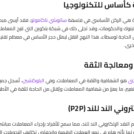
ية هي الركن الأساسي في فلسفة
ساتوشي ناكاموتو
. فقد أرسى مبدأ
البنوك والحكومات، وقد تجلى ذلك في شبكة بتكوين التي تتيح المعاملا
الحاجة لوسطاء. هذا النهج انتقل ليمثل حجر الأساس في معظم تقنيا
خرى.
شي
هو الشفافية والثقة في المعاملات. وفي
البلوكتشين
، تُسجل جمي
تغيير، ما يعزز من شفافية المعاملات ويُقلل من الحاجة للثقة في الأط
نقد الإلكتروني الند للند، مما سمح للأفراد بإجراء المعاملات مبا
ها تأثير هام في نمو العملات الرقمية وانخفاض تكاليف التحويلات الم