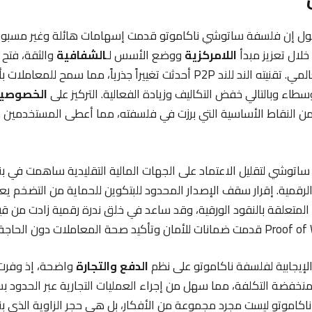
 القول إن فلسفة ساتوشي ناكاموتو قدمت إسهامات هائلة وغير مسب
خلال تعزيز مبدأ
اللامركزية
ووضع الأسس لـ
الشفافية
والثقة، فتح 
في النظام المالي العالمي. تقنيته الند للند P2P أحدثت تغييراً جذرياً، مما سم
سطاء وبالتالي خفض التكاليف وزيادة الفعالية. التركيز على
الخصوصي
من النقاط الأساسية التي برزت في فلسفته، مما أعطى المستخدمين 
 ساتوشي لتقليل الاعتماد على الجهات المالية التقليدية ساهمت في ب
لرقمية. إقرار سقف الإصدار المحدود للبتكوين للحماية من التضخم ي
لمتعلقة بالنقود الورقية، وقد ساعد في خلق ندرة رقمية زادت من قيمة
ت الإيجابية لفلسفة ناكاموتو على نظم
الدفع والتجارة
واضحة، إذ وفرت 
نخفضة التكلفة، مما سهل من إجراء العمليات التجارية عبر الحدود ب
اموتو ليست مجرد مجموعة من الأفكار، بل هي حجر الزاوية الذي بنيت