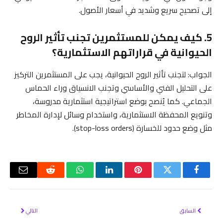
إلى تصحيح سريع وشديد في أسعار الأصول.
5. كيف يمكن للمستثمرين تجنب تأثير الروح
الحيوانية في قراراتهم الاستثمارية؟
الجواب: لتجنب تأثير الروح الحيوانية، يجب على المستثمرين التركيز
على التحليل الفني والأساسي وتجنب الانسياق وراء الحماس
الجماعي. كما يُنصح بوضع استراتيجية استثمارية مدروسة،
وتنويع المحفظة الاستثمارية، واستخدام وسائل لإدارة المخاطر
مثل وضع حدود للخسارة (stop-loss orders).
فيسبوك
تويتر
بينتيريست
لينكدإن
واتساب
رديت
البريد
الإلكتر
السابق
التالي