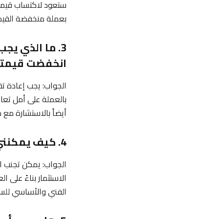
ستعود لاكتساب قيمتها
بعملة منخفضة القيم
3. ما الذي يج
انخفضت قيمته
الجواب: يجب إعادة تق
بالعملة على أمل تعاف
أيضاً بالاستشارة مع خ
4. كيف يمكنني تجنب الوقوع في فخ “الحقائب” مع عملات رقمية معينة؟
الجواب: يمكن تجنب ا
الاستثمار بناءً على 
الفني والأساسي للس