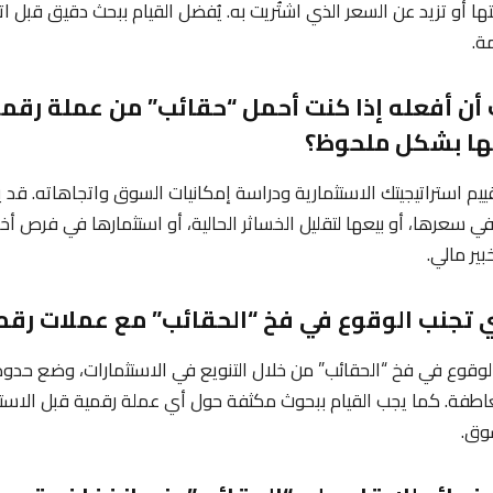
 أو تزيد عن السعر الذي اشتُريت به. يُفضل القيام ببحث دقيق قبل اتخ
ة.
ب أن أفعله إذا كنت أحمل “حقائب” من عملة رقم
ا بشكل ملحوظ؟
ييم استراتيجيتك الاستثمارية ودراسة إمكانيات السوق واتجاهاته. قد
ي سعرها، أو بيعها لتقليل الخساثر الحالية، أو استثمارها في فرص أخ
بير مالي.
لوقوع في فخ “الحقائب” من خلال التنويع في الاستثمارات، وضع حدود
العاطفة. كما يجب القيام ببحوث مكثفة حول أي عملة رقمية قبل الاستثم
وق.