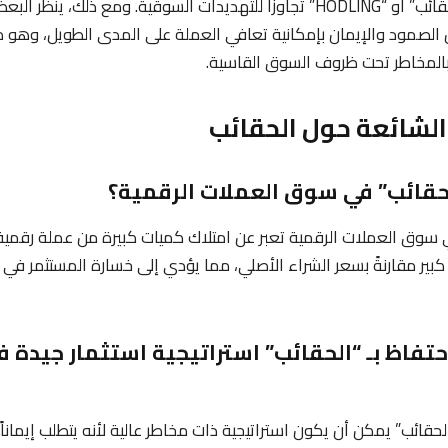
بمصطلح “التعلق بالحقائب” أو “HODLING” تجاوزًا للتهديدات السوقية. ومع ذلك، ي
ن الصمود والإيمان بإمكانية تعافي العملة على المدى الطويل، وهو م
بالمخاطر تحت ظروف السوق القاسية.
 الشائعة حول الحقائب
ي سوق العملات الرقمية تعبر عن امتلاك كميات كبيرة من عملة رقمية
ير مقارنةً بسعر الشراء الأصلي، مما يؤدي إلى خسارة المستثمر في ق
لاحتفاظ بـ “الحقائب” استراتيجية استثمار جيدة 
الحقائب” يمكن أن يكون استراتيجية ذات مخاطر عالية لأنه يتطلب إيماناً ك