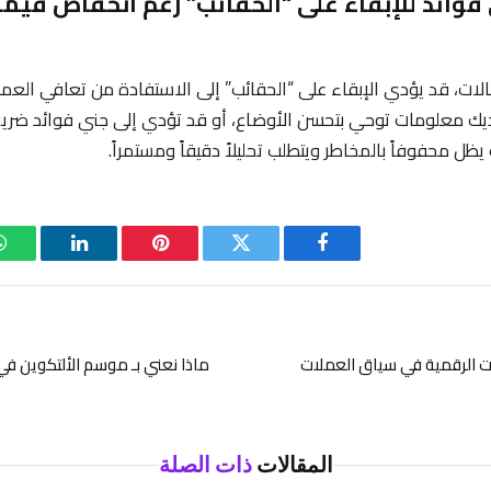
 فوائد للإبقاء على “الحقائب” رغم انخفاض قيم
لات، قد يؤدي الإبقاء على “الحقائب” إلى الاستفادة من تعافي العمل
ديك معلومات توحي بتحسن الأوضاع، أو قد تؤدي إلى جني فوائد ضريبي
يظل محفوفاً بالمخاطر ويتطلب تحليلاً دقيقاً ومستمراً.
فيسبوك
تويتر
بينتيريست
لينكدإن
ات الرقمية في سياق العملات
ماذا نعني بـ موسم الألتكوين ف
المقالات
ذات الصلة