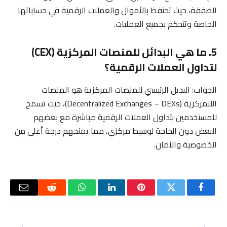
الصفقة، حيث تحتفظ بالأموال والعملات الرقمية في حساباتها
الخاصة وتتحكم بجميع العمليات.
5. ما هي البدائل للمنصات المركزية (CEX)
لتداول العملات الرقمية؟
الجواب: البديل الرئيسي للمنصات المركزية هو المنصات
اللامركزية (Decentralized Exchanges – DEXs)، حيث تسمح
للمستخدمين بتداول العملات الرقمية مباشرة مع بعضهم
البعض دون الحاجة لوسيط مركزي، مما يمنحهم درجة أعلى من
الخصوصية والأمان.
فيسبوك
تويتر
بينتيريست
لينكدإن
واتساب
رديت
البريد
الإلكتر