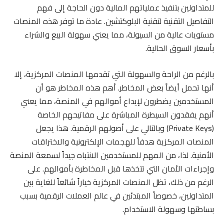
للمتداولين بتنفيذ عملياتهم المالية دون الحاجة إلى فهم
التفاصيل التقنية لتقنية البلوكتشين. عادة ما توفر هذه المنصات
مستويات عالية من السيولة، مما يعني سهولة البيع والشراء
بأسعار السوق الحالية.
بالرغم من الراحة والسهولة التي تقدمها المنصات المركزية، إلا
أنها تحمل أيضاً بعض المخاطر. أهم هذه المخاطر هو أن
المستخدمين يضطرون لإيداع أموالهم في المنصة، مما يعني
أنهم يفقدون السيطرة المباشرة على مفاتيحهم الخاصة
(Private Keys) وبالتالي على أصولهم الرقمية. هذا يجعل
المنصات المركزية هدفاً للهجمات الإلكترونية والاختراقات
الأمنية. لذا، من المهم للمستخدمين الانتباه جيداً لسمعة المنصة
وإجراءات الأمان التي تتخذها قبل المخاطرة بأموالهم. على
الرغم من ذلك، تظل المنصات المركزية خياراً شائعاً للغاية بين
المتداولين، خصوصاً المبتدئين في عالم العملات الرقمية بسبب
بساطتها وسهولة الاستخدام.