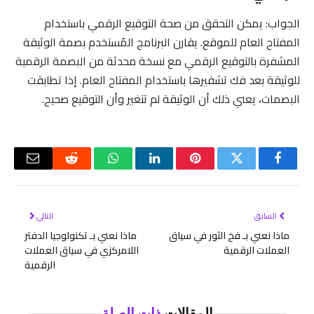
الجواب: يمكن التحقق من صحة التوقيع الرقمي باستخدام
المفتاح العام للموقع. يقارن البرنامج المُستخدم بصمة الوثيقة
المشفرة بالتوقيع الرقمي مع نسخة محدثة من البصمة الرقمية
للوثيقة بعد فك تشفيرها باستخدام المفتاح العام. إذا تطابقت
البصمات، يعني ذلك أن الوثيقة لم تتغير وأن التوقيع صحيح.
فيسبوك
تويتر
بينتيريست
لينكدإن
واتساب
رديت
البريد
الإلكتر
السابق
التالي
ماذا نعني بـ فخ الثور في سياق
ماذا نعني بـ تكنولوجيا الدفتر
العملات الرقمية
اللامركزي في سياق العملات
الرقمية
المقالات
ذات الصلة