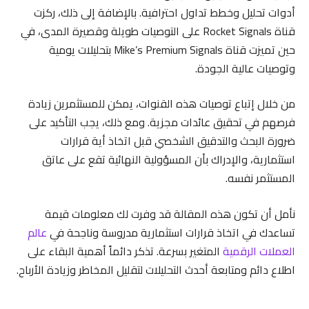
أدوات تحليل وخطط تداول احترافية. بالإضافة إلى ذلك، ركزت
قناة Rocket Signals على التوصيات طويلة وقصيرة المدى، في
حين تميزت قناة Mike’s Premium Signals بتحليلات يومية
وتوصيات عالية الجودة.
من خلال إتباع توصيات هذه القنوات، يمكن للمستثمرين زيادة
فرصهم في تحقيق عائدات مجزية. ومع ذلك، يجب التأكيد على
ضرورة البحث والتدقيق الشخصي قبل اتخاذ أية قرارات
استثمارية، والإدراك بأن المسؤولية النهائية تقع على عاتق
المستثمر نفسه.
نأمل أن تكون هذه المقالة قد وفرت لك معلومات قيمة
تساعدك في اتخاذ قرارات استثمارية مدروسة وناجحة في
عالم
العملات الرقمية
المتغير بسرعة. تذكر دائماً أهمية البقاء على
اطلاع دائم ومتابعة أحدث التحليلات لتقليل المخاطر وزيادة الأرباح.