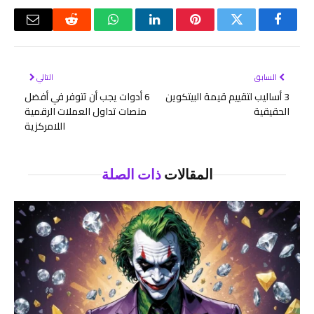
فيسبوك
تويتر
بينتيريست
لينكدإن
واتساب
رديت
البريد
الإلكتر
السابق
التالي
3 أساليب لتقييم قيمة البيتكوين
6 أدوات يجب أن تتوفر في أفضل
الحقيقية
منصات تداول العملات الرقمية
اللامركزية
المقالات
ذات الصلة