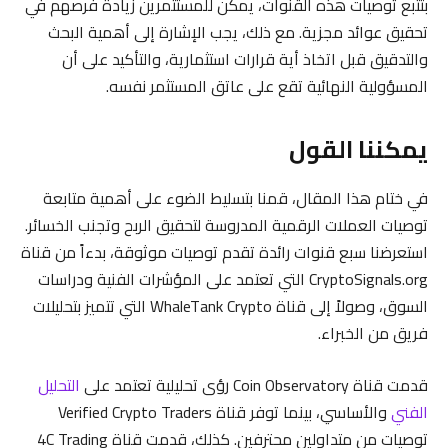
بتتبع توصيات هذه القنوات، يمكن للمستثمرين زيادة فرصهم في
تحقيق عوائد مجزية. مع ذلك، يجب الإشارة إلى أهمية البحث
والتدقيق قبل اتخاذ أية قرارات استثمارية، والتأكيد على أن
المسؤولية النهائية تقع على عاتق المستثمر نفسه.
يمكننا القول
في ختام هذا المقال، قمنا بتسليط الضوء على أهمية متابعة
توصيات العملات الرقمية المدروسة لتحقيق الربح وتجنب الخسائر.
استعرضنا سبع قنوات رائدة تقدم توصيات موثوقة، بدءاً من قناة
CryptoSignals.org التي تعتمد على المؤشرات الفنية ودراسات
السوق، وصولاً إلى قناة WhaleTank Crypto التي تتميز بتحليلات
فريق من الخبراء.
قدمت قناة Coin Observatory رؤى تحليلية تعتمد على
التحليل
الفني
والأساسي، بينما توفر قناة Verified Crypto Traders
توصيات من متداولين محترفين. كذلك، قدمت قناة 4C Trading