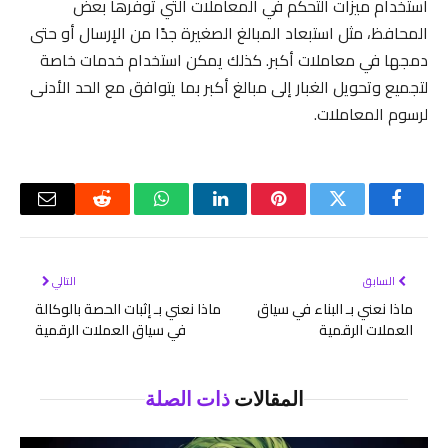
استخدام ميزات التحكم في المعاملات التي توفرها بعض
المحافظ، مثل استبعاد المبالغ الصغيرة جدًا من الإرسال أو حتى
دمجها في معاملات أكبر. كذلك يمكن استخدام خدمات خاصة
لتجميع وتحويل الغبار إلى مبالغ أكبر بما يتوافق مع الحد الأدنى
لرسوم المعاملات.
فيسبوك
تويتر
بينتيريست
لينكدإن
واتساب
رديت
البريد
الإلكتر
السابق
التالي
ماذا نعني بـ البناء في سياق
ماذا نعني بـ إثبات الحصة بالوكالة
العملات الرقمية
في سياق العملات الرقمية
المقالات
ذات الصلة