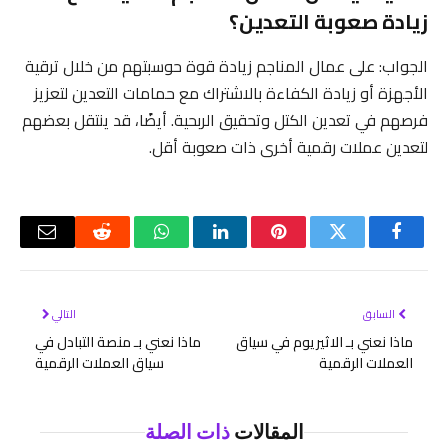
زيادة صعوبة التعدين؟
الجواب: على عمال المناجم زيادة قوة حوسبتهم من خلال ترقية
الأجهزة أو زيادة الكفاءة بالاشتراك مع حمامات التعدين لتعزيز
فرصهم في تعدين الكتل وتحقيق الربحية. أيضًا، قد ينتقل بعضهم
لتعدين عملات رقمية أخرى ذات صعوبة أقل.
فيسبوك
تويتر
بينتيريست
لينكدإن
واتساب
رديت
البريد
الإلكتر
السابق
التالي
ماذا نعني بـ الاثيريوم في سياق
ماذا نعني بـ منصة التبادل في
العملات الرقمية
سياق العملات الرقمية
المقالات
ذات الصلة