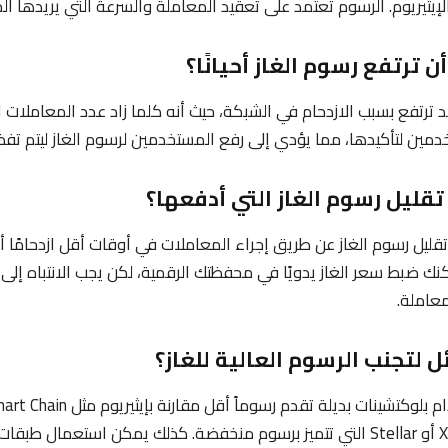
ثيريوم. الرسوم تعتمد على تعقيد المعاملة والسرعة التي يريدها الم
د ترتفع بسبب الازدحام في الشبكة، حيث أنه كلما زاد عدد المعاملات ا
دمين لتأكيدها، مما يؤدي إلى رفع المستخدمين لرسوم الغاز ليتم تف
تقليل رسوم الغاز عن طريق إجراء المعاملات في أوقات أقل ازدحامًا 
نك ضبط سعر الغاز يدويًا في محفظتك الرقمية، لكن يجب الانتباه إلى
معاملة.
عملات بديلة مثل XRP أو Stellar التي تتميز برسوم منخفضة. كذلك يمكن استعمال 