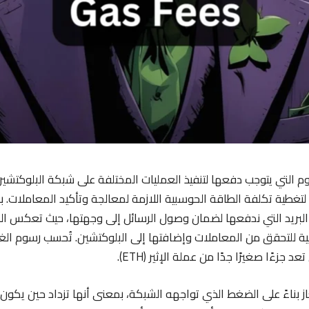
م التي يتوجب دفعها لتنفيذ العمليات المختلفة على شبكة البلوكتشين
تغطية تكلفة الطاقة الحوسبية اللازمة لمعالجة وتأكيد المعاملات.
البريد التي ندفعها لضمان وصول الرسائل إلى وجهتها، حيث تعكس الج
ة للتحقق من المعاملات وإضافتها إلى البلوكتشين. تُحسب رسوم الغا
غاز بناءً على الضغط الذي تواجهه الشبكة، بمعنى أنها تزداد حين يكو