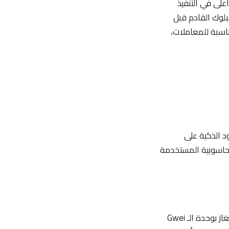
على في التنفيذ
بلوك القادم قبل
ناسبة للمعاملات،
د الذكية على
لحاسوبية المستخدمة
الجواب: رسوم الغاز يتم حسابها بناءً على العرض والطلب في الشبكة، حيث يتم تحديد سعر الغاز بوحدة الـ Gwei