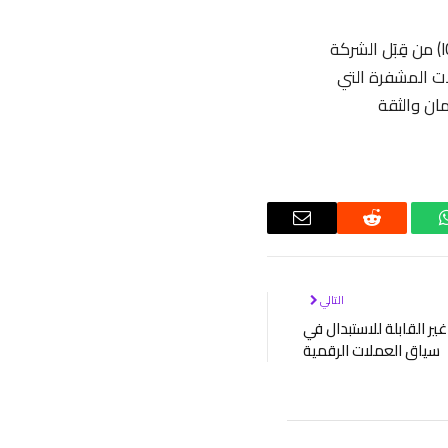
الجواب: الفرق الرئيسي يكمن في من يقوم بإجراء العرض، حيث يتم الطرح الأولي للعملة (ICO) من قِبَل الشركة
خلال منصة تداول العملات المشفرة التي
ان والثقة
واتساب
رديت
البريد
الإلكتروني
التالي
غير القابلة للاستبدال في
سياق العملات الرقمية