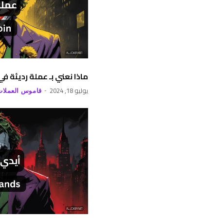
ماذا نعني بـ عملة رديئة ف
يوليو 18, 2024
قاموس العملات