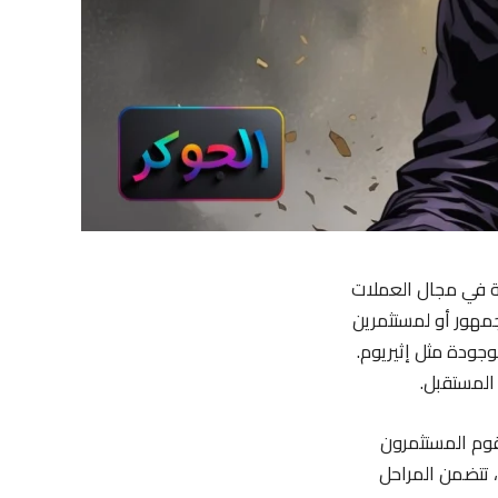
نة في مجال العملات
جمهور أو لمستثمرين
وجودة مثل إثيريوم.
المستقبل.
يقوم المستثمرون
بشراء الرموز الرقمية. يستخدم رأس المال المجموع لتمويل تطوير المشروع وعملياته. غالبا٥، تتضمن المراحل