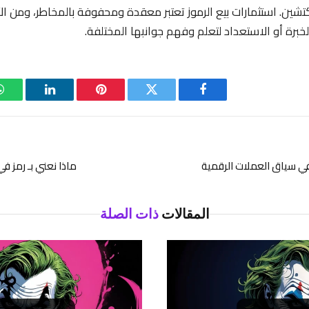
كتشين. استثمارات بيع الرموز تعتبر معقدة ومحفوفة بالمخاطر، ومن ال
برة أو الاستعداد لتعلم وفهم جوانبها المختلفة.
فيسبوك
تويتر
بينتيريست
لينكدإن
 في سياق العملات الرقمية
ماذا نعني بـ رمز ف
المقالات
ذات الصلة