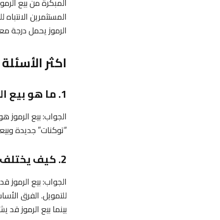
المبكرة من بيع الرمو
المستثمرين الانتباه 
الرموز يحمل درجة معي
اكثر الأسئلة 
1. ما هو بيع الرموز “Token Sale”؟
الجواب: بيع الرموز ه
“توكنات” جديدة وبيعه
2. كيف يختلف بيع الرموز عن الطرح الأولي للعملات “ICO”؟
بينما بيع الرموز قد ي