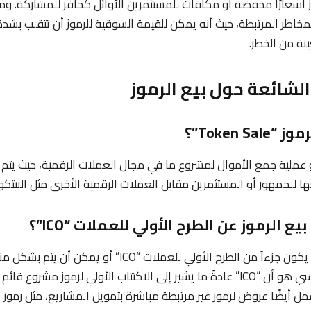
ز أسعارًا مخفضة أو مكافآت للمستثمرين الأوائل كحافز للمشاركة. و
للمخاطر المرتبطة، حيث أنه يمكن للقيمة السوقية للرموز أن تتقلب بشدة
نة من الخطر.
الشائعة حول بيع الرموز
و عملية جمع الأموال لمشروع ما في مجال العملات الرقمية، حيث يتم إ
ا للجمهور أو المستثمرين مقابل العملات الرقمية الأخرى مثل البيتكوين
الجواب: بيع الرموز قد يكون جزءاً من الطرح الأولي للعملات “
للتمويل. الفرق الأساسي هو أن “ICO” عادةً ما يشير إلى الاكتتاب الأولي لرموز مش
شمل أيضًا عروض لرموز غير مرتبطة مباشرة بتمويل المشاريع، مثل رموز ا