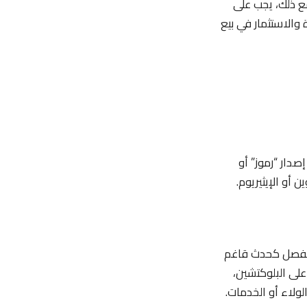
مع ذلك، يجب على
 والاستثمار في بيع
صدار “رموز” أو
 أو الإيثيريوم.
ICO” أو يمكن أن يتم بشكل منفصل كحدث قاغم
روع قائم على البلوكتشين،
لولاء أو الخدمات.