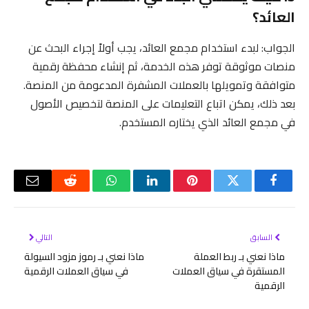
العائد؟
الجواب: لبدء استخدام مجمع العائد، يجب أولاً إجراء البحث عن
منصات موثوقة توفر هذه الخدمة، ثم إنشاء محفظة رقمية
متوافقة وتمويلها بالعملات المشفرة المدعومة من المنصة.
بعد ذلك، يمكن اتباع التعليمات على المنصة لتخصيص الأصول
في مجمع العائد الذي يختاره المستخدم.
فيسبوك
تويتر
بينتيريست
لينكدإن
واتساب
رديت
البريد
الإلكتر
السابق
التالي
ماذا نعني بـ ربط العملة
ماذا نعني بـ رموز مزود السيولة
المستقرة في سياق العملات
في سياق العملات الرقمية
الرقمية