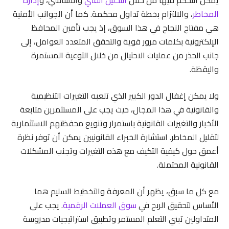
يمكن التحكم فيها من خلال
التحليل الفني
والأساسي، و
إدارة
المخاطر
، والالتزام بخطة تداول محكمة. كما أن الجوانب الأمنية
هي مفتاح النجاح في هذا السوق، إذ يجب تأمين المحافظ
الإلكترونية بكلمات مرور قوية والتحقق المتعدد العوامل، إلى
جانب الحذر من عمليات الاحتيال من خلال التوعية المستمرة
واليقظة.
ولا يمكن إغفال الدور الكبير الذي تلعبه التغيرات التنظيمية
والقانونية في هذا المجال، حيث يجب على المستثمرين متابعة
الأخبار والتغيرات القانونية باستمرار وتنويع محفظتهم الاستثمارية
لتقليل المخاطر. استشارة الخبراء القانونيين يمكن أن توفر نظرة
أعمق حول كيفية التكيف مع هذه التغيرات وتجنب المشكلات
القانونية المحتملة.
مع كل ما سبق، يظهر أن المعرفة والتخطيط السليم هما
الأساس لتحقيق الربح في
سوق العملات الرقمية
. يجب على
المتداولين تبني التعلم المستمر وتطبيق استراتيجيات مدروسة