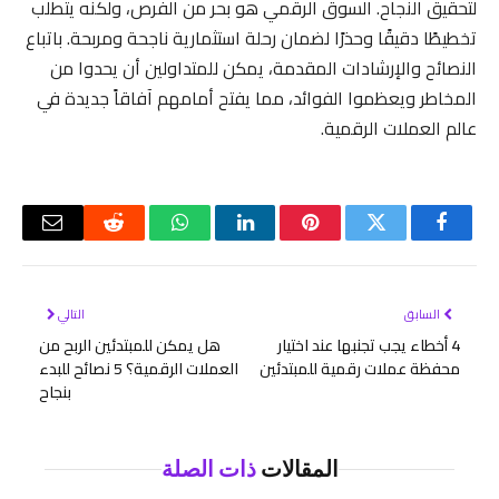
لتحقيق النجاح. السوق الرقمي هو بحر من الفرص، ولكنه يتطلب
تخطيطًا دقيقًا وحذرًا لضمان رحلة استثمارية ناجحة ومربحة. باتباع
النصائح والإرشادات المقدمة، يمكن للمتداولين أن يحدوا من
المخاطر ويعظموا الفوائد، مما يفتح أمامهم آفاقاً جديدة في
عالم العملات الرقمية.
فيسبوك
تويتر
بينتيريست
لينكدإن
واتساب
رديت
البريد
الإلكتر
السابق
التالي
4 أخطاء يجب تجنبها عند اختيار
هل يمكن للمبتدئين الربح من
محفظة عملات رقمية للمبتدئين
العملات الرقمية؟ 5 نصائح للبدء
بنجاح
المقالات
ذات الصلة