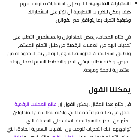
الاعتبارات القانونية:
اللجوء إلى استشارات قانونية لفهم
كيف يمكن للتغيرات التنظيمية أن تؤثر على استثماراتك
وكيفية التحرك بما يتوافق مع القوانين.
في ختام المطاف، يمكن للمتداولين والمستثمرين التغلب على
تحديات الربح من العملات الرقمية من خلال التعلم المستمر
وتطبيق استراتيجيات مدروسة. السوق الرقمي بحر لا حدود له من
الفرص، ولكنه يتطلب توخي الحذر والتخطيط السليم لضمان رحلة
استثمارية ناجحة ومربحة.
يمكننا القول
في ختام هذا المقال، يمكن القول إن
عالم العملات الرقمية
يحمل في طياته فرصاً جمة للربح، ولكنه يتطلب من المتداولين
الكثير من الحذر والاستراتيجية للتغلب على التحديات التي
تواجههم. تلك التحديات تنوعت بين التقلبات السعرية الحادة، التي