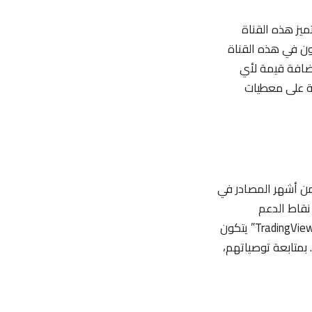
C” تعتبر خياركم المثالي. تتميز هذه القناة
ون في هذه القناة
إضافة قيمة لأي
ة على معطيات
Tradin” حيث تعتبر من أشهر المصادر في
 نقاط الدعم
والمقاومة، والتوجهات العامة للسوق، والإشارات الشرائية والبيعية. الفريق وراء “TradingView Signals” يتكون
بمتابعة توصياتهم،