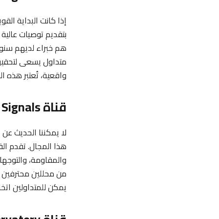
بتقديم توصيات عالية 
هم خبراء لديهم سنوا
متداول يسعى لتحقيق 
واقعية، تُعتبر هذه ا
قناة TradingView Signals
لا يمكننا الحديث عن
ت
هذا المجال. تقدم ال
من محللين محترفين و
يمكن للمتداولين اتخا