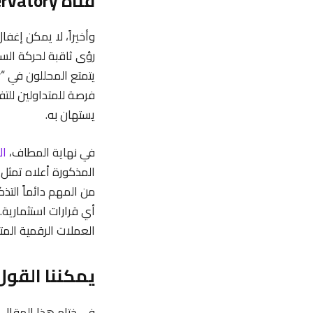
قناة Coin Observatory
رؤى ثاقبة لحركة الس
فرصة للمتداولين للتف
يستهان به.
في نهاية المطاف،
ال
المذكورة أعلاه تمثل 
من المهم دائماً التذ
أي قرارات استثمارية
العملات الرقمية المت
يمكننا القول
في ختام هذا المقال،