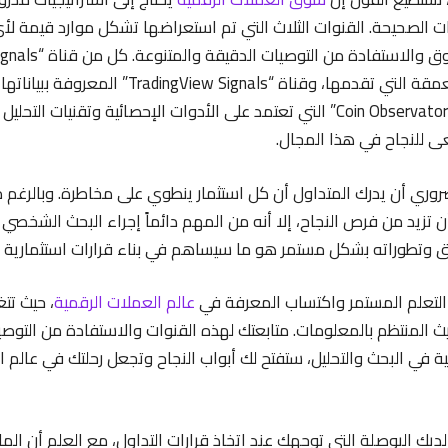
ات الصحيحة. القنوات الثلاث التي تم استعراضها تشكل موارد قيمة ل
والتحليلات الفنية المعمقة التي تقدمها، وقناة “gnals
بالإضافة إلى قناة “Coin Observatory” التي تعتمد على الأدوات الإحصائية وتقني
ى للنجاح في هذا المجال.
ضروري أن يدرك المتداول أن كل استثمار ينطوي على مخاطرة. وبالرغم 
تزيد من فرص النجاح، إلا أنه من المهم دائماً إجراء البحث الشخصي
 وتطوراته بشكل مستمر هو ما سيساهم في بناء قرارات استثمارية أكث
 التعلم المستمر واكتساب المعرفة في
عالم العملات الرقمية
، حيث تتغ
ث المنتظم بالمعلومات. متابعتك لهذه القنوات والاستفادة من التوصي
في البحث والتحليل، ستفتح لك أبواب النجاح وتجعل رحلتك في عالم ال
ديك البوصلة التي توجهك عند اتخاذ قرارات التداول، مع العلم أن الم