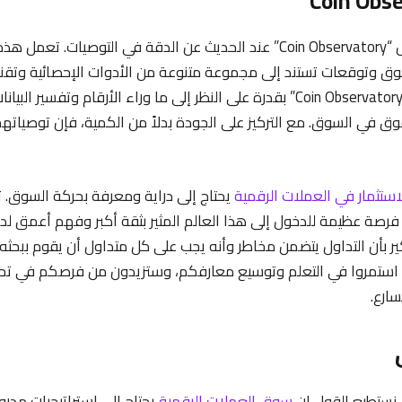
وأخيراً، لا يمكن إغفال “Coin Observatory” عند الحديث عن الدقة في التوصيات
وق وتوقعات تستند إلى مجموعة متنوعة من الأدوات الإحصائية وتقنيا
يتمتع المحللون في “Coin Observatory” بقدرة على النظر إلى ما وراء الأرقام وت
وق في السوق. مع التركيز على الجودة بدلاً من الكمية، فإن توصياته
استثمار في العملات الرقمية
يحتاج إلى دراية ومعرفة بحركة السوق. 
فرصة عظيمة للدخول إلى هذا العالم المثير بثقة أكبر وفهم أعمق لد
كير بأن التداول يتضمن مخاطر وأنه يجب على كل متداول أن يقوم ببحثه
. استمروا في التعلم وتوسيع معارفكم، وستزيدون من فرصكم في تحق
سارع.
 نستطيع القول إن
سوق العملات الرقمية
يحتاج إلى استراتيجيات مد