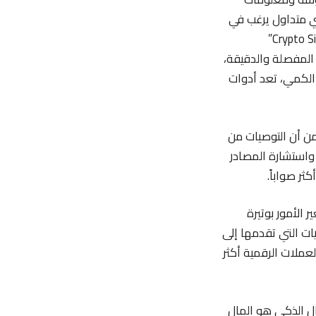
أي متداول يرغب في
فهم ديناميكيات السوق والاستفادة من التوصيات الدقيقة والمتنوعة. كل من قناة “Crypto Signals”
TradingView Si” المعروفة ببياناتها المفصلة والدقيقة،
ات التحليل الكمي، تعد أدوات
من أن التوصيات من
 واستشارة المصادر
ر صواباً.
ير الأمور بوتيرة
ات التي تقدمها إلى
عملات الرقمية أكثر
ال الذكي هو المال