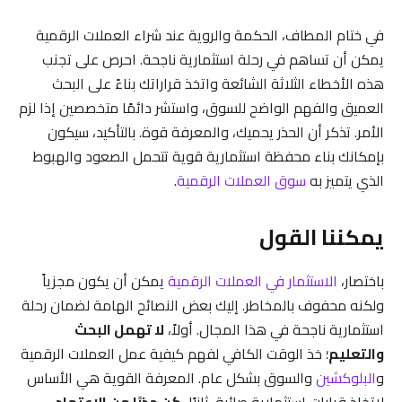
في ختام المطاف، الحكمة والروية عند شراء العملات الرقمية
يمكن أن تساهم في رحلة استثمارية ناجحة. احرص على تجنب
هذه الأخطاء الثلاثة الشائعة واتخذ قراراتك بناءً على البحث
العميق والفهم الواضح للسوق، واستشر دائمًا متخصصين إذا لزم
الأمر. تذكر أن الحذر يحميك، والمعرفة قوة. بالتأكيد، سيكون
بإمكانك بناء محفظة استثمارية قوية تتحمل الصعود والهبوط
الذي يتميز به
سوق العملات الرقمية
.
يمكننا القول
باختصار،
الاستثمار في العملات الرقمية
يمكن أن يكون مجزياً
ولكنه محفوف بالمخاطر. إليك بعض النصائح الهامة لضمان رحلة
استثمارية ناجحة في هذا المجال. أولاً،
لا تهمل البحث
والتعليم
؛ خذ الوقت الكافي لفهم كيفية عمل العملات الرقمية
و
البلوكشين
والسوق بشكل عام. المعرفة القوية هي الأساس