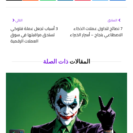
فيسبوك
تويتر
بينتيريست
لينكدإن
واتساب
رديت
البريد
الإلكتر
السابق
التالي
7 نصائح لتداول عملات الذكاء
3 أسباب تجعل عملة فلوكي
الاصطناعي بنجاح – أسرار الخبراء
تستحق مراقبتها في سوق
العملات الرقمية
المقالات
ذات الصلة