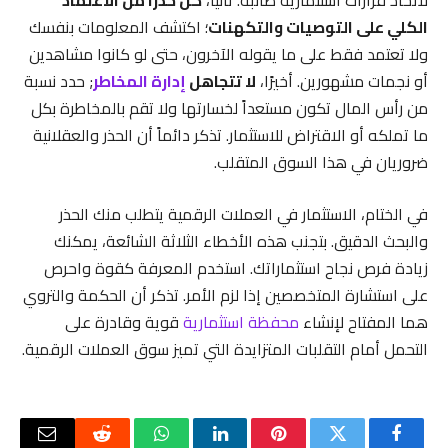
لاتخاذ قرارات استثمارية صائبة. ثانيًا،
كن حذرًا من الاعتماد
الكلي على التوصيات والتكهنات
؛ اكتشف المعلومات بنفسك
ولا تعتمد فقط على ما يقوله الآخرون، حتى لو كانوا مشاهدين
أو نجمات مشهورين. أخيرًا،
لا تتجاهل
إدارة المخاطر
; حدد نسبة
من رأس المال تكون مستعداً لخسارتها ولا تقم بالمخاطرة بكل
ما تملكه أو الاقتراض للاستثمار. تذكر دائماً أن الحذر والعقلانية
ضروريان في هذا السوق المتقلب.
في الختام، الاستثمار في العملات الرقمية يتطلب منك الحذر
والبحث الدقيق. بتجنب هذه الأخطاء الثلاثة الشائعة، يمكنك
زيادة فرص نجاح استثماراتك. استخدم المعرفة كقوة واحرص
على استشارة المتخصصين إذا لزم الأمر. تذكر أن الحكمة والتروي
هما المفتاح لإنشاء
محفظة استثمارية
قوية وقادرة على
التحمل أمام التقلبات المتزايدة التي تميز سوق العملات الرقمية.