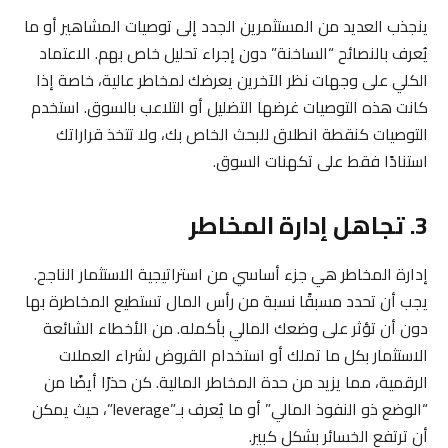
ينجذب العديد من المستثمرين الجدد إلى توصيات المشاهير أو ما
يُعرف بالنصائح “الساخنة” دون إجراء تحليل خاص بهم. الاعتماد
الكلي على وجهات نظر الآخرين يعرضك لمخاطر عالية، خاصة إذا
كانت هذه التوصيات غرضها التضليل أو التلاعب بالسوق. استخدم
التوصيات كنقطة انطلاق للبحث الخاص بك، ولا تتخذ قراراتك
استنادًا فقط على تكهنات السوق.
3. تجاهل إدارة المخاطر
إدارة المخاطر هي جزء أساسي من استراتيجية الاستثمار الناجح.
يجب أن تحدد مسبقًا نسبة من رأس المال تستطيع المخاطرة بها
دون أن تؤثر على وضعك المالي بأكمله. من الأخطاء الشائعة
الاستثمار بكل ما تملك أو استخدام القروض لشراء العملات
الرقمية، مما يزيد من حدة المخاطر المالية. كن حذرًا أيضًا من
“الوضع ذو النفوذ المالي” أو ما يُعرف بـ”leverage”، حيث يمكن
أن ترتفع الخسائر بشكل كبير.